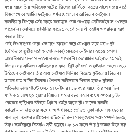
(২০১৬) ছাড়া বড় কোনো সাফল্য পাননি। ২০১০ সালের ১০ আগষ্ট ১৮
বছর বয়সে তাঁর অভিষেক ঘটে ব্রাজিলের জার্সিতে। ২০১৪ সালে ঘরের মাঠে
বিশ্বকাপে কোয়ার্টার ফাইনাল পর্যন্ত ৪ গোল করেছিলেন নেইমার।
কলম্বিয়ার বিপক্ষে সেই ম্যাচে মারাত্মক চোট পা্ওয়ায় সেমিফাইনাল খেলতে
পারেননি। সেমিতে জার্মানির কাছে ১-৭ গোলের ঐতিহাসিক পরাজয় বরণ
করে ব্রাজিল।
সেই বিশ্বকাপের সেরা একাদশে জায়গা করে নেওয়ার সঙ্গে ‘ব্রোঞ্জ বুট’
(যৌথভাবে তৃতীয় সর্বোচ্চ গোলদাতা) জেতেন নেইমার। ২০১৫ কোপা
আমেরিকায় সেভাবে ভালো করতে পারেননি। কোয়ার্টার ফাইনাল থেকেই
বিদায় নেয় ব্রাজিল। ব্রাজিলের রাস্তায় ‘স্ট্রিট ফুটবল’ ও ফুটসাল খেলে বেড়ে
উঠেছেন নেইমার। তাঁর বাবা নেইমার সিনিয়র নিজেও ফুটবলার ছিলেন।
মায়ের নাম নাদিন সিলভা। শৈশবে দারিদ্রতার শিকার হলেও ফুটবল
প্রতিভায় ভাগ্য পাল্টে ফেলেনে নেইমার। ১৬ বছর বয়সে তাঁর আয় ছিল
মাসিক ১ লাখ ২৫ হাজার রিয়াল। পরের বছর করেন প্রথম স্পন্সর চুক্তি।
নেইমার ব্যক্তিগত জীবনে খ্রিষ্টান ধর্মরে অনুসারী। সাবেক বান্ধবি
ক্যারোলিনা দান্তাসের সঙ্গে সম্পর্ক থাকতে ডেভিড লুকা নামে এক ছেলের
বাবা হন। এরপর ব্রাজিলের অভিনেত্রী ব্রুনা মারকুয়েজর সঙ্গে সম্পর্ক চলছে
তাঁর। ক্যারিয়ারে বিতর্কও সঙ্গী হয়েছে। ২০১৩ সালে তাঁর ট্রান্সফার ঘিরে কর