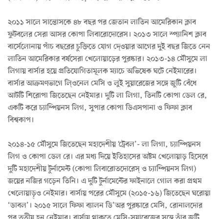
২০১১ সালে সান্তোসকে ৪৮ বছর পর জেতান লাতিন আমেরিকান ক্লাব
ফুটবলের সেরা আসর কোপা লিবারোদোরেস। ২০১৩ সালে স্প্যানিশ ক্লাব
বার্সেলোনায় পাঁচ বছরের চুক্তিতে যোগ দে্ওয়ার আগের দুই বছর জিতে নেন
লাতিন আমেরিকার বর্ষসেরা খেলোয়াড়ের পুরষ্কার। ২০১৩-১৪ মৌসুমে লা
লিগায় বার্সার হয়ে প্রতিযোগিতামূলক ম্যাচে অভিষেক ঘটে নেইমারের।
বার্সার আক্রমণভাগে লি্ওনেল মেসি ও লুই সুয়ারেজের সঙ্গে জুটি বেঁধে
আটটি শিরোপা জিতেছেন নেইমার। দুটি লা লিগা, তিনটি কোপা ডেল রে,
একটি করে চ্যাম্পিয়নস লিগ, সুপার কোপা ডিএসপানা ও ফিফা ক্লাব
বিশ্বকাপ।
২০১৪-১৫ মৌসুমে জিতেছেন মহাদেশীয় ‘ট্রেবল’- লা লিগা, চ্যাম্পিয়নস
লিগ ও কোপা ডেল রে। এর মধ্য দিয়ে ইতিহাসের অষ্টম খেলোয়াড় হিসেবে
দুটি মহাদেশীয় টুর্নামেন্ট (কোপা লিবারোতদোরেস্ ও চ্যাম্পিয়নস লিগ)
জয়ের নজির গড়েন তিনি। এ দুটি টুর্নামেন্টের ফাইনালে গোল করা প্রথম
খেলোয়াড়্ও নেইমার। বার্সায় পরের মৌসুমে (২০১৫-১৬) জিতেছেন ঘরোয়া
‘ডাবল’। ২০১৫ সালে ফিফা ব্যালন ডি’অর পুরষ্কারে মেসি, রোনালদোর
পর তৃতীয় হন নেইমার। বার্সায় থাকতে মেসি-সুয়ারেজের সঙ্গে তাঁর জুটি