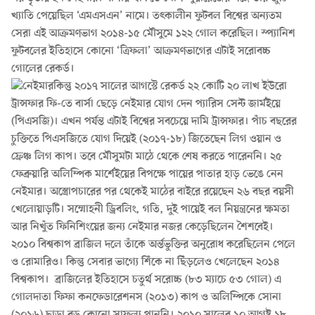
খ্যাতি পেয়েছিল ‘এমএসএন’ নামে। তৎকালীন ফুটবল বিশ্বের অন্যতম
সেরা এই আক্রমণভাগ ২০১৪-১৫ মৌসুমে ১২২ গোল করেছিল। স্প্যানিশ
ফুটবলের ইতিহাসে কোনো ‘ত্রিফলা’ আক্রমণভাগের এটাই সরোবচ্চ
গোলের রেকর্ড।
কিন্তু ২০১৭ সালের আগস্টে রেকর্ড ২২ কোটি ২০ লাখ ইউরো
ট্রান্সফার ফি-তে বার্সা ছেড়ে নেইমার যোগ দেন প্যারিস সেন্ট জার্মইয়ে
(পিএসজি)। এখন পর্যন্ত এটাই বিশ্বের সবচেয়ে দামি ট্রান্সফার। পাঁচ বছরের
চুক্তিতে পিএসজিতে যোগ দিয়েই (২০১৭-১৮) জিতেছেন লিগ ওয়ান ও
ফ্রেঞ্চ লিগ কাপ। তবে মৌসুমটা মাঠে থেকে শেষ করতে পারেননি। ২৫
ফেব্রুয়ারি অলিম্পিক মার্শেইয়ের বিপক্ষে পায়ের পাতার হাড় ভেঙে নেন
নেইমার। অস্ত্রোপচারের পর থেকেই মাঠের বাইরে রয়েছেন ২৬ বছর বয়সী
খেলোয়াড়টি। সম্মোহনী ড্রিবলিং, গতি, দুই পায়েই বল নিয়ন্ত্রনের ক্ষমতা
আর নিখুঁত ফিনিশিংয়ের জন্য নেইমার নজর কেড়েছিলেন শৈশবেই।
২০১০ বিশ্বকাপ
ব্রাজিল
দলে তাঁকে অর্ন্তভুক্তির অনুরোধ করেছিলেন পেলে
ও রোমারিও। কিন্তু সেবার ভাগ্যে শিঁকে না ছিঁড়লেও খেলেছেন ২০১৪
বিশ্বকাপ। ব্রাজিলের ইতিহাসে চতুর্থ সরোচ্চ (৮৩ ম্যাচে ৫৩ গোল) এ
গোলদাতা ফিফা কনফেডারেশনস (২০১৩) কাপ ও অলিম্পিকে সোনা