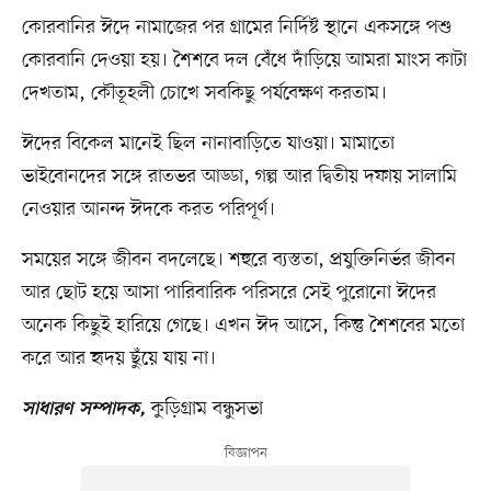
কোরবানির ঈদে নামাজের পর গ্রামের নির্দিষ্ট স্থানে একসঙ্গে পশু
কোরবানি দেওয়া হয়। শৈশবে দল বেঁধে দাঁড়িয়ে আমরা মাংস কাটা
দেখতাম, কৌতূহলী চোখে সবকিছু পর্যবেক্ষণ করতাম।
ঈদের বিকেল মানেই ছিল নানাবাড়িতে যাওয়া। মামাতো
ভাইবোনদের সঙ্গে রাতভর আড্ডা, গল্প আর দ্বিতীয় দফায় সালামি
নেওয়ার আনন্দ ঈদকে করত পরিপূর্ণ।
সময়ের সঙ্গে জীবন বদলেছে। শহুরে ব্যস্ততা, প্রযুক্তিনির্ভর জীবন
আর ছোট হয়ে আসা পারিবারিক পরিসরে সেই পুরোনো ঈদের
অনেক কিছুই হারিয়ে গেছে। এখন ঈদ আসে, কিন্তু শৈশবের মতো
করে আর হৃদয় ছুঁয়ে যায় না।
কুড়িগ্রাম বন্ধুসভা
সাধারণ সম্পাদক,