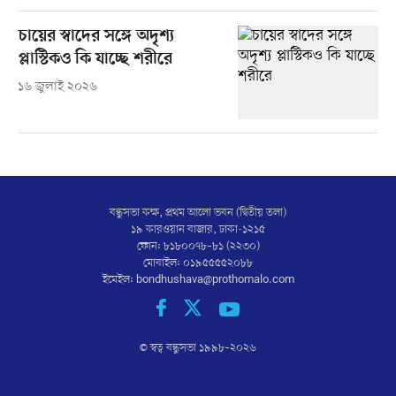
চায়ের স্বাদের সঙ্গে অদৃশ্য
প্লাস্টিকও কি যাচ্ছে শরীরে
১৬ জুলাই ২০২৬
বন্ধুসভা কক্ষ, প্রথম আলো ভবন (দ্বিতীয় তলা)
১৯ কারওয়ান বাজার, ঢাকা-১২১৫
ফোন: ৮১৮০০৭৮–৮১ (২২৩০)
মোবাইল: ০১৯৫৫৫৫২০৮৮
ইমেইল:
bondhushava@prothomalo.com
© স্বত্ব বন্ধুসভা ১৯৯৮–
২০২৬