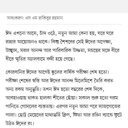
অলংকরণ: এস এম রাকিবুর রহমান
ঈদ এখনো আসে, চাঁদ ওঠে, নতুন জামা কেনা হয়, ঘরে ঘরে
রান্নার আয়োজনও থাকে। কিন্তু শৈশবের সেই ঈদের অপেক্ষা,
উচ্ছ্বাস, সরল আনন্দ আর পারিবারিক উষ্ণতা, সময়ের সঙ্গে ধীরে
ধীরে স্মৃতির অ্যালবামে বন্দী হয়ে গেছে।
কোরবানির ঈদের আগেই স্কুলের বার্ষিক পরীক্ষা শেষ হতো।
পরীক্ষা শেষের স্বস্তি আর ঈদের আনন্দ মিলেমিশে তৈরি করত
অন্য রকম অনুভূতি। তখন ঈদ হতো বছরের শেষ দিকে,
আবহাওয়ায় থাকত হালকা শীতের ছোঁয়া। সকাল শুরু হতো গরম
পানিতে গোসলের ব্যস্ততায়। এরপর নতুন জামা পরে সাজগোজের
পালা। ছোট্ট মেয়েদের মাথাভর্তি ক্লিপ, ফিতা আর রঙিন ব্যান্ডে ফুটে
উঠত ঈদের রং।