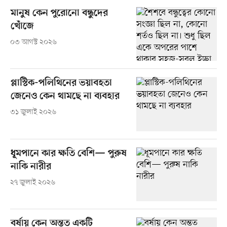
মানুষ কেন পুরোনো বন্ধুদের
খোঁজে
০৩ আগস্ট ২০২৬
প্লাস্টিক-‎পলিথিনের ভয়াবহতা
জেনেও কেন থামছে না ব্যবহার
৩১ জুলাই ২০২৬
ধূমপানে কার ক্ষতি বেশি— পুরুষ
নাকি নারীর
২৭ জুলাই ২০২৬
বর্ষায় কেন অন্তত একটি