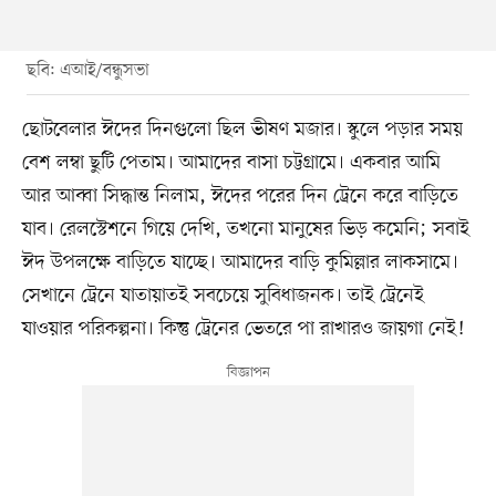
ছবি: এআই/বন্ধুসভা
ছোটবেলার ঈদের দিনগুলো ছিল ভীষণ মজার। স্কুলে পড়ার সময়
বেশ লম্বা ছুটি পেতাম। আমাদের বাসা চট্টগ্রামে। একবার আমি
আর আব্বা সিদ্ধান্ত নিলাম, ঈদের পরের দিন ট্রেনে করে বাড়িতে
যাব। রেলস্টেশনে গিয়ে দেখি, তখনো মানুষের ভিড় কমেনি; সবাই
ঈদ উপলক্ষে বাড়িতে যাচ্ছে। আমাদের বাড়ি কুমিল্লার লাকসামে।
সেখানে ট্রেনে যাতায়াতই সবচেয়ে সুবিধাজনক। তাই ট্রেনেই
যাওয়ার পরিকল্পনা। কিন্তু ট্রেনের ভেতরে পা রাখারও জায়গা নেই!