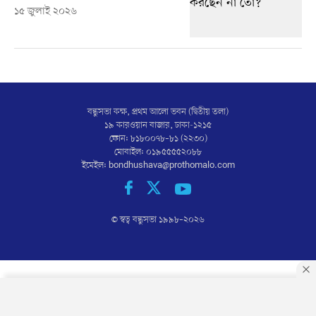
১৫ জুলাই ২০২৬
বন্ধুসভা কক্ষ, প্রথম আলো ভবন (দ্বিতীয় তলা)
১৯ কারওয়ান বাজার, ঢাকা-১২১৫
ফোন: ৮১৮০০৭৮–৮১ (২২৩০)
মোবাইল: ০১৯৫৫৫৫২০৮৮
ইমেইল:
bondhushava@prothomalo.com
© স্বত্ব বন্ধুসভা ১৯৯৮–
২০২৬