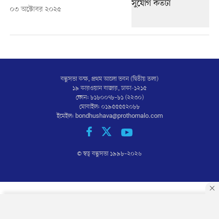
০৩ অক্টোবর ২০২৫
বন্ধুসভা কক্ষ, প্রথম আলো ভবন (দ্বিতীয় তলা)
১৯ কারওয়ান বাজার, ঢাকা-১২১৫
ফোন: ৮১৮০০৭৮–৮১ (২২৩০)
মোবাইল: ০১৯৫৫৫৫২০৮৮
ইমেইল:
bondhushava@prothomalo.com
© স্বত্ব বন্ধুসভা ১৯৯৮–
২০২৬