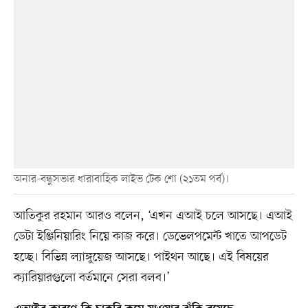
অনার-বন্ধুসভার ধারাবাহিক লাইভ টেক শো (২১তম পর্ব)।
আতিকুর রহমান আরও বলেন, ‘এখন এআই চলে আসছে। এআই
ডেটা ইঞ্জিনিয়ারিং নিয়ে কাজ করে। ডেভেলপমেন্ট খাতে আপডেট
হচ্ছে। বিভিন্ন ল্যাঙ্গুয়েজ আসছে। পাইথন আছে। এই বিষয়ের
ক্যারিয়ারগুলো বর্তমানে সেরা বলব।’