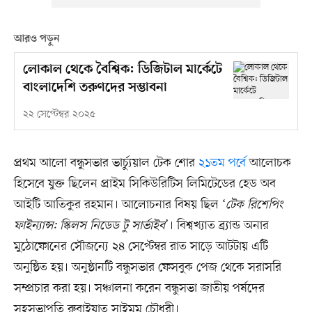
আরও পড়ুন
লোকাল থেকে বৈশ্বিক: ডিজিটাল মার্কেটে
বাংলাদেশি তরুণদের সম্ভাবনা
২২ সেপ্টেম্বর ২০২৫
প্রথম আলো বন্ধুসভার ভার্চ্যুয়াল টেক শোর
২১তম পর্বে
আলোচক
হিসেবে যুক্ত ছিলেন প্রাইম সিকিউরিটিস লিমিটেডের হেড অব
আইটি আতিকুর রহমান। আলোচনার বিষয় ছিল ‘
টেক রিশেপিং
ফাইন্যান্স: স্কিলস নিডেড টু সার্ভাইব
’। বিশ্বখ্যাত ব্র্যান্ড অনার
মুঠোফোনের সৌজন্যে ২৪ সেপ্টেম্বর রাত সাড়ে আটটায় এটি
অনুষ্ঠিত হয়। অনুষ্ঠানটি বন্ধুসভার ফেসবুক পেজ থেকে সরাসরি
সম্প্রচার করা হয়। সঞ্চালনা করেন বন্ধুসভা জাতীয় পর্ষদের
সহসভাপতি রুবাইয়াত সাইমুম চৌধুরী।