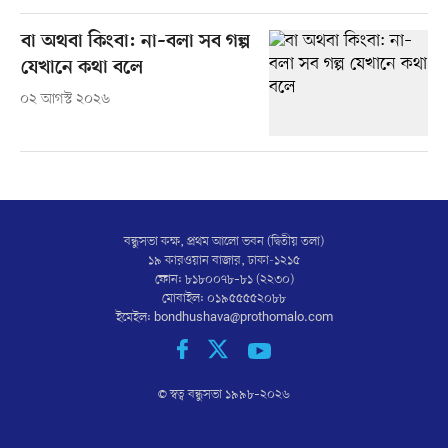
বা অথবা কিংবা: না–বলা সব গল্প
যেখানে কথা বলে
০২ আগস্ট ২০২৬
বন্ধুসভা কক্ষ, প্রথম আলো ভবন (দ্বিতীয় তলা)
১৯ কারওয়ান বাজার, ঢাকা-১২১৫
ফোন: ৮১৮০০৭৮–৮১ (২২৩০)
মোবাইল: ০১৯৫৫৫৫২০৮৮
ইমেইল:
bondhushava@prothomalo.com
© স্বত্ব বন্ধুসভা ১৯৯৮–
২০২৬