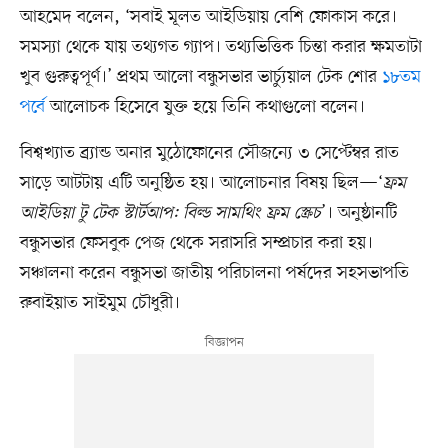
আহমেদ বলেন, ‘সবাই মূলত আইডিয়ায় বেশি ফোকাস করে।
সমস্যা থেকে যায় তথ্যগত গ্যাপ। তথ্যভিত্তিক চিন্তা করার ক্ষমতাটা
খুব গুরুত্বপূর্ণ।’ প্রথম আলো বন্ধুসভার ভার্চ্যুয়াল টেক শোর
১৮তম
পর্বে
আলোচক হিসেবে যুক্ত হয়ে তিনি কথাগুলো বলেন।
বিশ্বখ্যাত ব্র্যান্ড অনার মুঠোফোনের সৌজন্যে ৩ সেপ্টেম্বর রাত
সাড়ে আটটায় এটি অনুষ্ঠিত হয়। আলোচনার বিষয় ছিল—‘
ফ্রম
আইডিয়া টু টেক স্টার্টআপ: বিল্ড সামথিং ফ্রম স্ক্রেচ
’। অনুষ্ঠানটি
বন্ধুসভার ফেসবুক পেজ থেকে সরাসরি সম্প্রচার করা হয়।
সঞ্চালনা করেন বন্ধুসভা জাতীয় পরিচালনা পর্ষদের সহসভাপতি
রুবাইয়াত সাইমুম চৌধুরী।