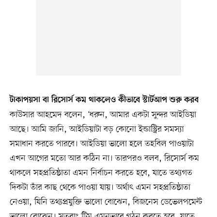
টাকাপয়সা বা রিসোর্স কম থাকলেও কীভাবে স্টার্টআপ শুরু করব
কাউসার আহমেদ বলেন, ‘ধরুন, আমার একটা সুন্দর আইডিয়া
আছে। আমি জানি, আইডিয়াটা বড় কোনো ইন্ডাস্ট্রির সমস্যা
সমাধান করতে পারবে। আইডিয়া ভালো হলে তহবিল পাওয়াটা
এখন আগের মতো আর কঠিন না। তারপরও বলব, রিসোর্স কম
থাকলে সহপ্রতিষ্ঠাতা এমন নির্বাচন করতে হবে, যাতে তথ্যগত
দিকটা তাঁর কাছ থেকে পাওয়া যায়। অর্থাৎ এমন সহপ্রতিষ্ঠাতা
নেওয়া, যিনি তথ্যপ্রযুক্তি ভালো বোঝেন, বিজনেস ডেভেলপমেন্ট
ভালো বোঝেন। সুতরাং টিম এমনভাবে গঠন করতে হবে, যাতে