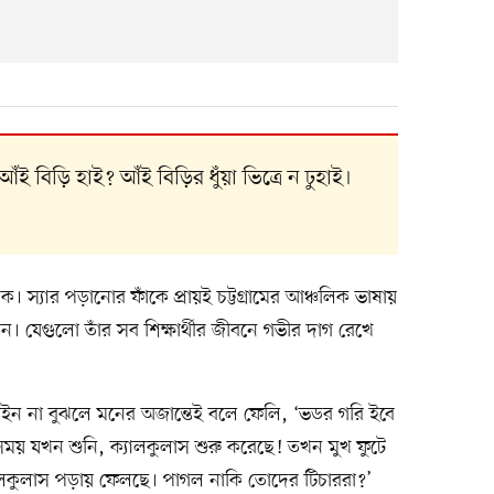
ই বিড়ি হাই? আঁই বিড়ির ধুঁয়া ভিত্রে ন ঢুহাই।
 স্যার পড়ানোর ফাঁকে প্রায়ই চট্টগ্রামের আঞ্চলিক ভাষায়
তেন। যেগুলো তাঁর সব শিক্ষার্থীর জীবনে গভীর দাগ রেখে
 না বুঝলে মনের অজান্তেই বলে ফেলি, ‘ভডর গরি ইবে
 সময় যখন শুনি, ক্যালকুলাস শুরু করেছে! তখন মুখ ফুটে
্যালকুলাস পড়ায় ফেলছে। পাগল নাকি তোদের টিচাররা?’