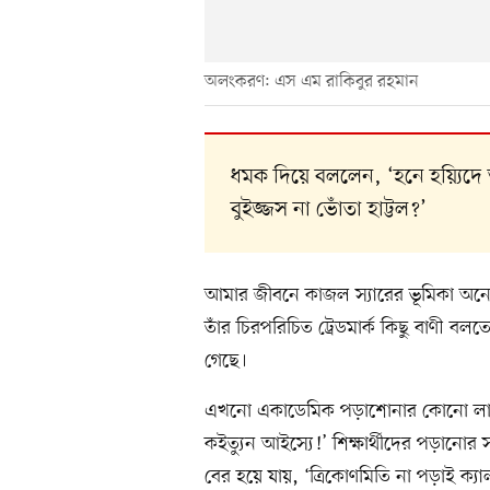
অলংকরণ: এস এম রাকিবুর রহমান
ধমক দিয়ে বললেন, ‘হনে হয়্যিদে আঁ
বুইজ্জস না ভোঁতা হাট্টল?’
আমার জীবনে কাজল স্যারের ভূমিকা অনেক।
তাঁর চিরপরিচিত ট্রেডমার্ক কিছু বাণী বল
গেছে।
এখনো একাডেমিক পড়াশোনার কোনো লাইন
কইত্যুন আইস্যে!’ শিক্ষার্থীদের পড়ানোর
বের হয়ে যায়, ‘ত্রিকোণমিতি না পড়াই ক