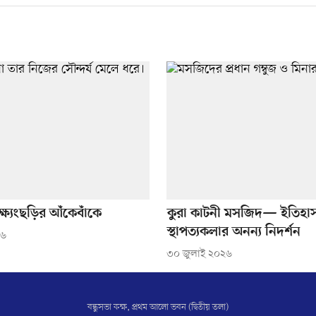
্ষ্যংছড়ির আঁকেবাঁকে
কুরা কাটনী মসজিদ— ইতিহাস
স্থাপত্যকলার অনন্য নিদর্শন
২৬
৩০ জুলাই ২০২৬
বন্ধুসভা কক্ষ, প্রথম আলো ভবন (দ্বিতীয় তলা)