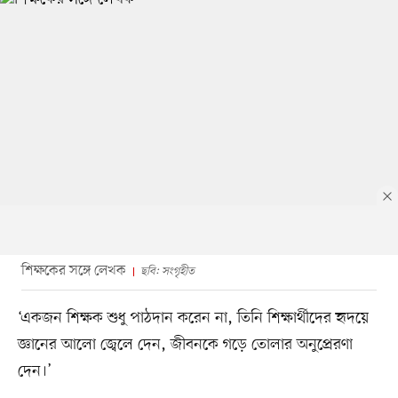
শিক্ষকের সঙ্গে লেখক
ছবি: সংগৃহীত
‘একজন শিক্ষক শুধু পাঠদান করেন না, তিনি শিক্ষার্থীদের হৃদয়ে
জ্ঞানের আলো জ্বেলে দেন, জীবনকে গড়ে তোলার অনুপ্রেরণা
দেন।’