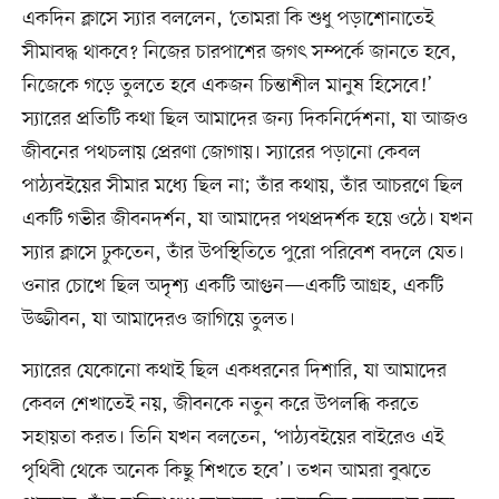
একদিন ক্লাসে স্যার বললেন, ‘তোমরা কি শুধু পড়াশোনাতেই
সীমাবদ্ধ থাকবে? নিজের চারপাশের জগৎ সম্পর্কে জানতে হবে,
নিজেকে গড়ে তুলতে হবে একজন চিন্তাশীল মানুষ হিসেবে!’
স্যারের প্রতিটি কথা ছিল আমাদের জন্য দিকনির্দেশনা, যা আজও
জীবনের পথচলায় প্রেরণা জোগায়। স্যারের পড়ানো কেবল
পাঠ্যবইয়ের সীমার মধ্যে ছিল না; তাঁর কথায়, তাঁর আচরণে ছিল
একটি গভীর জীবনদর্শন, যা আমাদের পথপ্রদর্শক হয়ে ওঠে। যখন
স্যার ক্লাসে ঢুকতেন, তাঁর উপস্থিতিতে পুরো পরিবেশ বদলে যেত।
ওনার চোখে ছিল অদৃশ্য একটি আগুন—একটি আগ্রহ, একটি
উজ্জীবন, যা আমাদেরও জাগিয়ে তুলত।
স্যারের যেকোনো কথাই ছিল একধরনের দিশারি, যা আমাদের
কেবল শেখাতেই নয়, জীবনকে নতুন করে উপলব্ধি করতে
সহায়তা করত। তিনি যখন বলতেন, ‘পাঠ্যবইয়ের বাইরেও এই
পৃথিবী থেকে অনেক কিছু শিখতে হবে’। তখন আমরা বুঝতে