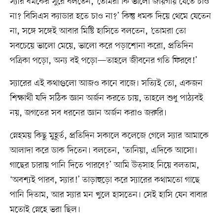
স্যার ধমকের সুরে বলতেন, ‘তোমরা কি ভালো জায়গায় যেতে চাও
না? বিসিএস ক্যাডার হতে চাও না?’ কিন্তু ধমক দিয়ে থেমে যেতেন
না, সঙ্গে সঙ্গেই আবার মিষ্টি হাসিতে বলতেন, ‘তোমরা তো
সবচেয়ে ভালো মেয়ে, ভালো করে পড়াশোনা করো, প্রতিদিন
পত্রিকা পড়ো, অন্য বই পড়ো—তাহলে জীবনের গতি ফিরবে!’
স্যারের এই কথাগুলো আজও কানে বাজে। সত্যিই তো, একজন
শিক্ষার্থী যদি সঠিক জ্ঞান অর্জন করতে চায়, তাহলে শুধু পাঠ্যবই
নয়, জগতের সব ধরনের জ্ঞান অর্জন করাও জরুরি।
স্নেহময় কিছু মুহূর্ত, প্রতিদিন সকালে কলেজে গেলে স্যার আমাকে
আলাদা করে ডাক দিতেন। বলতেন, ‘তানিয়া, এদিকে আসো।
গাছের চারায় পানি দিতে পারবে?’ আমি উত্সাহ নিয়ে বলতাম,
‘অবশ্যই পারব, স্যার!’ তাড়াহুড়ো করে স্যারের কথামতো গাছে
পানি দিতাম, আর স্যার মন খুলে হাসতেন। সেই হাসি যেন বাবার
মতোই স্নেহে ভরা ছিল।