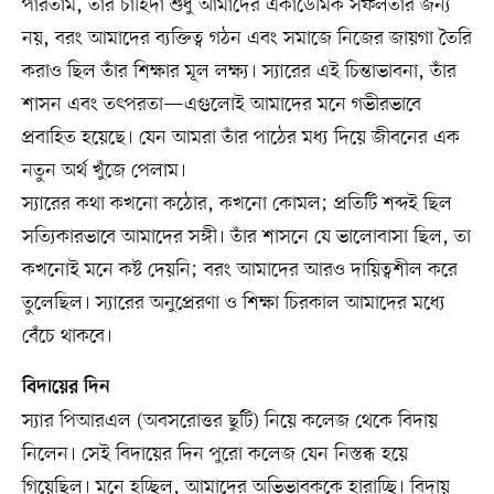
পারতাম, তাঁর চাহিদা শুধু আমাদের একাডেমিক সফলতার জন্য
নয়, বরং আমাদের ব্যক্তিত্ব গঠন এবং সমাজে নিজের জায়গা তৈরি
করাও ছিল তাঁর শিক্ষার মূল লক্ষ্য। স্যারের এই চিন্তাভাবনা, তাঁর
শাসন এবং তৎপরতা—এগুলোই আমাদের মনে গভীরভাবে
প্রবাহিত হয়েছে। যেন আমরা তাঁর পাঠের মধ্য দিয়ে জীবনের এক
নতুন অর্থ খুঁজে পেলাম।
স্যারের কথা কখনো কঠোর, কখনো কোমল; প্রতিটি শব্দই ছিল
সত্যিকারভাবে আমাদের সঙ্গী। তাঁর শাসনে যে ভালোবাসা ছিল, তা
কখনোই মনে কষ্ট দেয়নি; বরং আমাদের আরও দায়িত্বশীল করে
তুলেছিল। স্যারের অনুপ্রেরণা ও শিক্ষা চিরকাল আমাদের মধ্যে
বেঁচে থাকবে।
বিদায়ের দিন
স্যার পিআরএল (অবসরোত্তর ছুটি) নিয়ে কলেজ থেকে বিদায়
নিলেন। সেই বিদায়ের দিন পুরো কলেজ যেন নিস্তব্ধ হয়ে
গিয়েছিল। মনে হচ্ছিল, আমাদের অভিভাবককে হারাচ্ছি। বিদায়