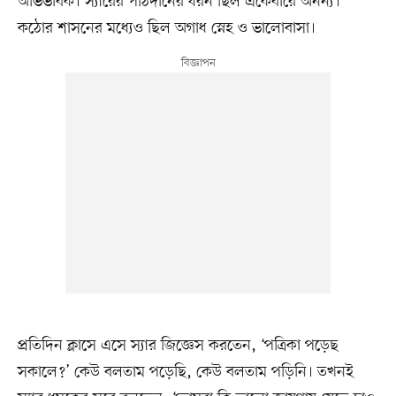
অভিভাবক। স্যারের পাঠদানের ধরন ছিল একেবারে অনন্য।
কঠোর শাসনের মধ্যেও ছিল অগাধ স্নেহ ও ভালোবাসা।
প্রতিদিন ক্লাসে এসে স্যার জিজ্ঞেস করতেন, ‘পত্রিকা পড়েছ
সকালে?’ কেউ বলতাম পড়েছি, কেউ বলতাম পড়িনি। তখনই