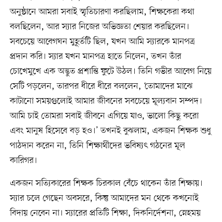
অনুষ্ঠানে আমরা সবাই স্মৃতিচারণা করছিলাম, শিক্ষকেরা কথা
বলছিলেন, আর স্যার নিজের অভিজ্ঞতা শেয়ার করছিলেন।
সবচেয়ে আবেগঘন মুহূর্তটি ছিল, যখন আমি স্যারকে মানপত্র
প্রদান করি। স্যার যখন মানপত্র হাতে নিলেন, তখন তাঁর
চোখেমুখে এক অদ্ভুত প্রশান্তি ফুটে উঠল। তিনি গভীর আবেগ নিয়ে
সেটি পড়লেন, তারপর ধীরে ধীরে বললেন, ‘তোমাদের মাঝে
কাটানো সময়গুলোই আমার জীবনের সবচেয়ে মূল্যবান সম্পদ।
আমি চাই তোমরা সবাই জীবনে এগিয়ে যাও, ভালো কিছু করো
এবং মানুষ হিসেবে বড় হও।’ তখনই বুঝলাম, একজন শিক্ষক শুধু
পাঠদান করেন না, তিনি শিক্ষার্থীদের ভবিষ্যৎ গঠনের মূল
কারিগর।
একজন সত্যিকারের শিক্ষক চিরকাল বেঁচে থাকেন তাঁর শিক্ষায়।
স্যার চলে গেছেন অবসরে, কিন্তু আমাদের মন থেকে কখনোই
বিদায় নেবেন না। স্যারের প্রতিটি শিক্ষা, দিকনির্দেশনা, স্নেহময়