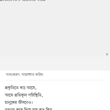
অলংকরণ: আরাফাত করিম
প্রকৃতিতে ঝড় আসে,
আসে প্রতিকূল পরিস্থিতি,
মানুষের জীবনেও।
তছনছ করে দিয়ে যায় কত কিছু