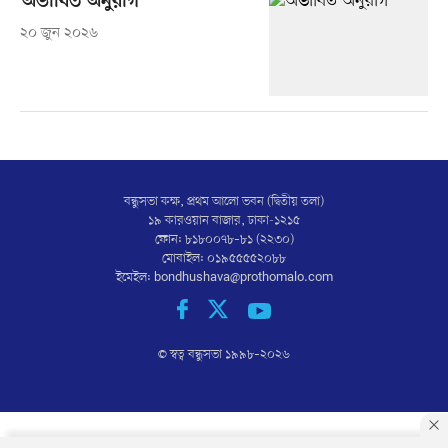
অভাবিত অনুরাগ
২০ জুন ২০২৬
বন্ধুসভা কক্ষ, প্রথম আলো ভবন (দ্বিতীয় তলা)
১৯ কারওয়ান বাজার, ঢাকা-১২১৫
ফোন: ৮১৮০০৭৮–৮১ (২২৩০)
মোবাইল: ০১৯৫৫৫৫২০৮৮
ইমেইল:
bondhushava@prothomalo.com
© স্বত্ব বন্ধুসভা ১৯৯৮–
২০২৬