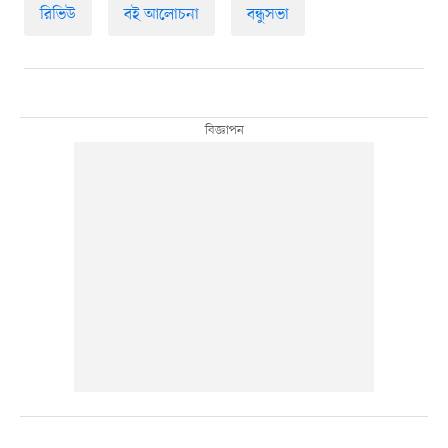
রিভিউ
বই আলোচনা
বন্ধুসভা