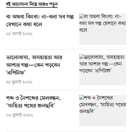
বই আলোচনা নিয়ে আরও পড়ুন
বা অথবা কিংবা: না–বলা সব গল্প
যেখানে কথা বলে
০২ আগস্ট ২০২৬
ভালোবাসা, অসহায়তা আর
আশার গল্প—কেন পড়বেন
‘এপিটাফ’
২৪ জুলাই ২০২৬
শব্দ ও নৈশব্দের মেলবন্ধন,
‘সাহিত্য পথের জলছবি’
০৬ জুলাই ২০২৬