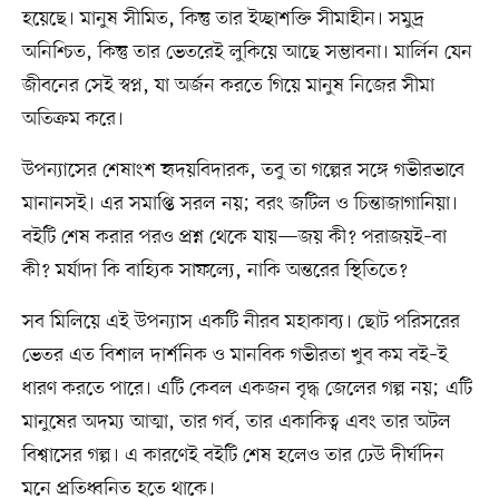
হয়েছে। মানুষ সীমিত, কিন্তু তার ইচ্ছাশক্তি সীমাহীন। সমুদ্র
অনিশ্চিত, কিন্তু তার ভেতরেই লুকিয়ে আছে সম্ভাবনা। মার্লিন যেন
জীবনের সেই স্বপ্ন, যা অর্জন করতে গিয়ে মানুষ নিজের সীমা
অতিক্রম করে।
উপন্যাসের শেষাংশ হৃদয়বিদারক, তবু তা গল্পের সঙ্গে গভীরভাবে
মানানসই। এর সমাপ্তি সরল নয়; বরং জটিল ও চিন্তাজাগানিয়া।
বইটি শেষ করার পরও প্রশ্ন থেকে যায়—জয় কী? পরাজয়ই–বা
কী? মর্যাদা কি বাহ্যিক সাফল্যে, নাকি অন্তরের স্থিতিতে?
সব মিলিয়ে এই উপন্যাস একটি নীরব মহাকাব্য। ছোট পরিসরের
ভেতর এত বিশাল দার্শনিক ও মানবিক গভীরতা খুব কম বই–ই
ধারণ করতে পারে। এটি কেবল একজন বৃদ্ধ জেলের গল্প নয়; এটি
মানুষের অদম্য আত্মা, তার গর্ব, তার একাকিত্ব এবং তার অটল
বিশ্বাসের গল্প। এ কারণেই বইটি শেষ হলেও তার ঢেউ দীর্ঘদিন
মনে প্রতিধ্বনিত হতে থাকে।