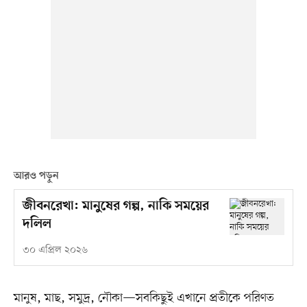
আরও পড়ুন
জীবনরেখা: মানুষের গল্প, নাকি সময়ের
দলিল
৩০ এপ্রিল ২০২৬
মানুষ, মাছ, সমুদ্র, নৌকা—সবকিছুই এখানে প্রতীকে পরিণত