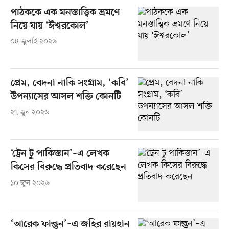
পাঠককে এক মনস্তাত্ত্বিক ভ্রমণে
নিয়ে যায় ‘ঈশ্বরকোল’
০৪ জুলাই ২০২৬
প্রেম, বেদনা নাকি সংগ্রাম, ‘কবি’
উপন্যাসের আসল শক্তি কোনটি
২৭ জুন ২০২৬
‘ট্রেন টু পাকিস্তান’–এ লেখক
কিসের বিরুদ্ধে প্রতিবাদ করেছেন
১০ জুন ২০২৬
‘আরেক ফাল্গুন’–এ জহির রায়হান