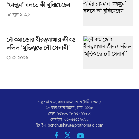
‘ফাল্গুন’ বলতে কী বুঝিয়েছেন
০৪ জুন ২০২৬
নৌকমান্ডোর বীরত্বগাথার জীবন্ত
দলিল ‘মুক্তিযুদ্ধে নৌ সেনানী’
২২ মে ২০২৬
বন্ধুসভা কক্ষ, প্রথম আলো ভবন (দ্বিতীয় তলা)
১৯ কারওয়ান বাজার, ঢাকা-১২১৫
ফোন: ৮১৮০০৭৮–৮১ (২২৩০)
মোবাইল: ০১৯৫৫৫৫২০৮৮
ইমেইল:
bondhushava@prothomalo.com