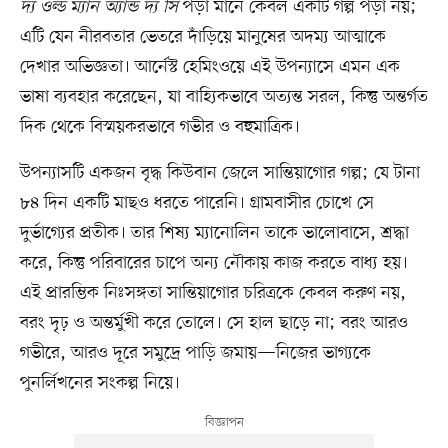
দ্য ওল্ড ম্যান অ্যান্ড দ্য সি
পড়া মানে কেবল একটি গল্প পড়া নয়;
এটি যেন নীরবতার ভেতরে দাঁড়িয়ে মানুষের অদম্য আত্মাকে
দেখার অভিজ্ঞতা। আর্নেস্ট হেমিংওয়ে এই উপন্যাসে এমন এক
ভাষা ব্যবহার করেছেন, যা বাহ্যিকভাবে অত্যন্ত সরল, কিন্তু অন্তর্গত
দিক থেকে বিস্ময়করভাবে গভীর ও বহুমাত্রিক।
উপন্যাসটি একজন বৃদ্ধ কিউবান জেলে সান্তিয়াগোর গল্প; যে টানা
৮৪ দিন একটি মাছও ধরতে পারেনি। গ্রামবাসীর চোখে সে
দুর্ভাগ্যের প্রতীক। তার শিষ্য ম্যানোলিন তাকে ভালোবাসে, শ্রদ্ধা
করে, কিন্তু পরিবারের চাপে অন্য নৌকায় কাজ করতে বাধ্য হয়।
এই প্রারম্ভিক নিঃসঙ্গতা সান্তিয়াগোর চরিত্রকে কেবল করুণ নয়,
বরং দৃঢ় ও অন্তর্মুখী করে তোলে। সে হাল ছাড়ে না; বরং আরও
গভীরে, আরও দূরে সমুদ্রে পাড়ি জমায়—নিজের ভাগ্যকে
পুনর্লিখনের সংকল্প নিয়ে।