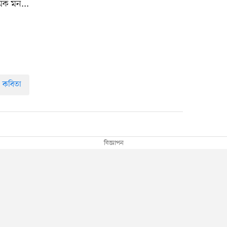
েমিক মন...
কবিতা