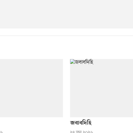
জবাবদিহি
২৬
২৪ জুন ২০২৬