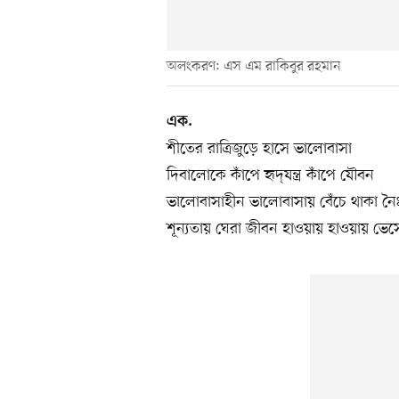
অলংকরণ: এস এম রাকিবুর রহমান
এক.
শীতের রাত্রিজুড়ে হাসে ভালোবাসা
দিবালোকে কাঁপে হৃদ্‌যন্ত্র কাঁপে যৌবন
ভালোবাসাহীন ভালোবাসায় বেঁচে থাকা নৈ
শূন্যতায় ঘেরা জীবন হাওয়ায় হাওয়ায় ভেস