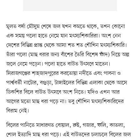
মূলত বর্ষা মৌসুম শেষে জল যখন কমতে থাকে, তখন কোনো
এক সময় পলো হাতে নেমে যান মৎস্যশিকারিরা। অংশ নেন
দেশের বিভিন্ন প্রান্ত থেকে আসা শত শত শৌখিন মৎস্যশিকারি।
তাঁরা পলো (মাছ ধরার জন্য বাঁশের তৈরি বিশেষ ফাঁদ) নিয়ে অল্প
জলে নেমে পড়েন। পলো হাতে বাউত উৎসবে মাতেন।
সিরাজগঞ্জের শাহজাদপুরের করতোয়া নদীতে এবং পাবনা ও
পার্শ্ববর্তী নাটোর, বগুড়া, টাঙ্গাইলের বিভিন্ন এলাকা থেকে আসে
ডিকশির বিলে বাউত উৎসবে অংশ নিতে। যদিও এখন আর
আগের মতো মাছ ধরা পড়ে না। তবু শৌখিন মৎস্যশিকারিদের
বিরাম নেই।
বিলের পানিতে সাধারণত বোয়াল, রুই, গজার, ফলি, কাতলা,
শোল ইত্যাদি মাছ ধরা পড়ে। এই বাউতদের চলাচলে বিলের জল