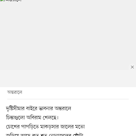
অন্তরালে
দৃষ্টিসীমার বাইরে ভাবনার অন্তরালে
চিন্তাগুলো অবিরাম খেলছে।
চোখের পাপড়িতে মাকড়সার জালের মতো
জড়িয়ে আছে কত শত নোনাজলের ফোঁটা