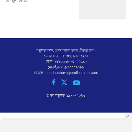
২৪ জুন ২০২৬
বন্ধুসভা কক্ষ, প্রথম আলো ভবন (দ্বিতীয় তলা)
১৯ কারওয়ান বাজার, ঢাকা-১২১৫
ফোন: ৮১৮০০৭৮–৮১ (২২৩০)
মোবাইল: ০১৯৫৫৫৫২০৮৮
ইমেইল:
bondhushava@prothomalo.com
© স্বত্ব বন্ধুসভা ১৯৯৮–
২০২৬