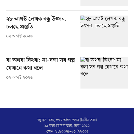
২৮ আগস্ট লেখক বন্ধু উৎসব,
চলছে প্রস্তুতি
০২ আগস্ট ২০২৬
বা অথবা কিংবা: না–বলা সব গল্প
যেখানে কথা বলে
০২ আগস্ট ২০২৬
বন্ধুসভা কক্ষ, প্রথম আলো ভবন (দ্বিতীয় তলা)
১৯ কারওয়ান বাজার, ঢাকা-১২১৫
ফোন: ৮১৮০০৭৮–৮১ (২২৩০)