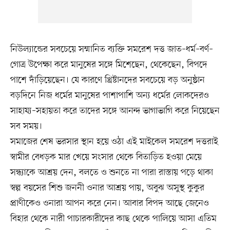
নিউল্যান্ডের সবচেয়ে সম্মানিত ব্যক্তি সমরেশ দত্ত জাত–ধর্ম–বর্ণ–
গোত্র উপেক্ষা করে মানুষের সঙ্গে মিশেছেন, থেকেছেন, বিপদে
পাশে দাঁড়িয়েছেন। যে কারণে খ্রিষ্টানদের সবচেয়ে বড় অনুষ্ঠান
বড়দিনে নিজ ধর্মের মানুষের পাশাপাশি অন্য ধর্মের লোকদেরও
সাহায্য–সহায়তা করে তাদের সঙ্গে আনন্দ ভাগাভাগি করে নিয়েছেন
সব সময়।
সমাজের শেষ ভরসার স্থান হয়ে ওঠা এই মাইকেল সমরেশ দত্তরাই
স্বামীর বেধড়ক মার খেয়ে সংসার থেকে বিতাড়িত হওয়া মেয়ে
সন্ধ্যাকে আশ্রয় দেন, বলতে ও শুনতে না পারা রাস্তায় পড়ে থাকা
স্বল্প বয়সের শিশু জননী ওনার আশ্রয় পায়, অবুঝ অসুস্থ কুকুর
প্রাণীকেও ওনারা আপন করে নেন। আবার বিপদ আছে জেনেও
বিহার থেকে নারী পাচারকারীদের কাছ থেকে পালিয়ে আসা এতিম