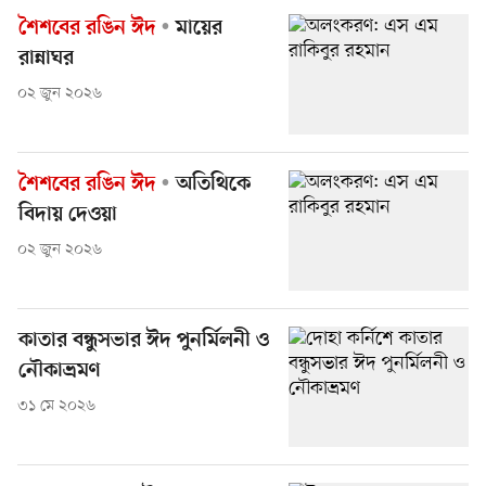
শৈশবের রঙিন ঈদ
মায়ের
রান্নাঘর
০২ জুন ২০২৬
শৈশবের রঙিন ঈদ
অতিথিকে
বিদায় দেওয়া
০২ জুন ২০২৬
কাতার বন্ধুসভার ঈদ পুনর্মিলনী ও
নৌকাভ্রমণ
৩১ মে ২০২৬