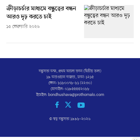
ক্রীড়াচর্চার মাধ্যমে বন্ধুত্বের বন্ধন
আরও দৃঢ় করতে চাই
১৫ ফেব্রুয়ারি ২০২৬
বন্ধুসভা কক্ষ, প্রথম আলো ভবন (দ্বিতীয় তলা)
১৯ কারওয়ান বাজার, ঢাকা-১২১৫
ফোন: ৮১৮০০৭৮–৮১ (২২৩০)
মোবাইল: ০১৯৫৫৫৫২০৮৮
ইমেইল:
bondhushava@prothomalo.com
© স্বত্ব বন্ধুসভা ১৯৯৮–
২০২৬