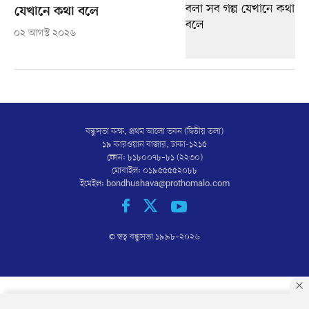
যেখানে কথা বলে
০২ আগস্ট ২০২৬
বন্ধুসভা কক্ষ, প্রথম আলো ভবন (দ্বিতীয় তলা)
১৯ কারওয়ান বাজার, ঢাকা-১২১৫
ফোন: ৮১৮০০৭৮–৮১ (২২৩০)
মোবাইল: ০১৯৫৫৫৫২০৮৮
ইমেইল:
bondhushava@prothomalo.com
© স্বত্ব বন্ধুসভা ১৯৯৮–
২০২৬