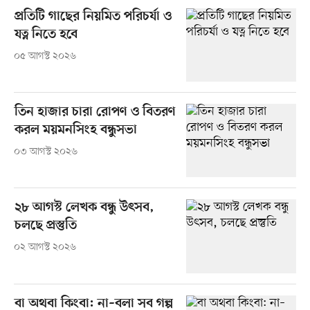
প্রতিটি গাছের নিয়মিত পরিচর্যা ও
যত্ন নিতে হবে
০৫ আগস্ট ২০২৬
তিন হাজার চারা রোপণ ও বিতরণ
করল ময়মনসিংহ বন্ধুসভা
০৩ আগস্ট ২০২৬
২৮ আগস্ট লেখক বন্ধু উৎসব,
চলছে প্রস্তুতি
০২ আগস্ট ২০২৬
বা অথবা কিংবা: না–বলা সব গল্প