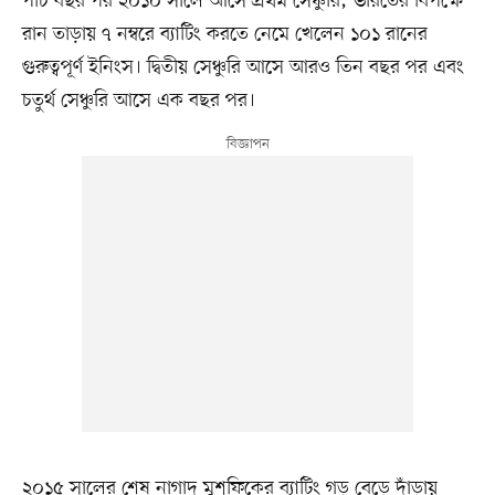
পাঁচ বছর পর ২০১০ সালে আসে প্রথম সেঞ্চুরি; ভারতের বিপক্ষে
রান তাড়ায় ৭ নম্বরে ব্যাটিং করতে নেমে খেলেন ১০১ রানের
গুরুত্বপূর্ণ ইনিংস। দ্বিতীয় সেঞ্চুরি আসে আরও তিন বছর পর এবং
চতুর্থ সেঞ্চুরি আসে এক বছর পর।
২০১৫ সালের শেষ নাগাদ মুশফিকের ব্যাটিং গড় বেড়ে দাঁড়ায়