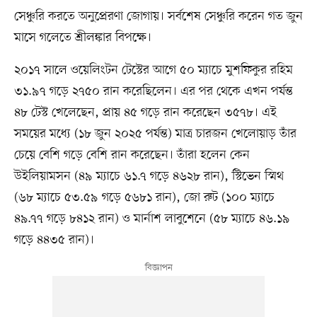
সেঞ্চুরি করতে অনুপ্রেরণা জোগায়। সর্বশেষ সেঞ্চুরি করেন গত জুন
মাসে গলেতে শ্রীলঙ্কার বিপক্ষে।
২০১৭ সালে ওয়েলিংটন টেস্টের আগে ৫০ ম্যাচে মুশফিকুর রহিম
৩১.৯৭ গড়ে ২৭৫০ রান করেছিলেন। এর পর থেকে এখন পর্যন্ত
৪৮ টেস্ট খেলেছেন, প্রায় ৪৫ গড়ে রান করেছেন ৩৫৭৮। এই
সময়ের মধ্যে (১৮ জুন ২০২৫ পর্যন্ত) মাত্র চারজন খেলোয়াড় তাঁর
চেয়ে বেশি গড়ে বেশি রান করেছেন। তাঁরা হলেন কেন
উইলিয়ামসন (৪৯ ম্যাচে ৬১.৭ গড়ে ৪৬২৮ রান), স্টিভেন স্মিথ
(৬৮ ম্যাচে ৫৩.৫৯ গড়ে ৫৬৮১ রান), জো রুট (১০০ ম্যাচে
৪৯.৭৭ গড়ে ৮৪১২ রান) ও মার্নাশ লাবুশেনে (৫৮ ম্যাচে ৪৬.১৯
গড়ে ৪৪৩৫ রান)।