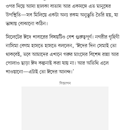
ওপর দিয়ে আসা হালকা বাতাস আর একসঙ্গে এত মানুষের
উপস্থিতি—সব মিলিয়ে একটা অন্য রকম অনুভূতি তৈরি হয়, যা
ভাষায় বোঝানো কঠিন।
সিলেটের ঈদে খাবারের বিষয়টিও বেশ গুরুত্বপূর্ণ। নগরীর গৃহিণী
নাসিমা বেগম হাসতে হাসতে বললেন, ‘ঈদের দিন সেমাই তো
থাকবেই, তবে আমাদের এখানে গরুর মাংসের বিশেষ রান্না আর
পোলাও ছাড়া ঈদ কল্পনাই করা যায় না। আর অতিথি এলে
খাওয়ানো—এটাই তো ঈদের আনন্দ।’