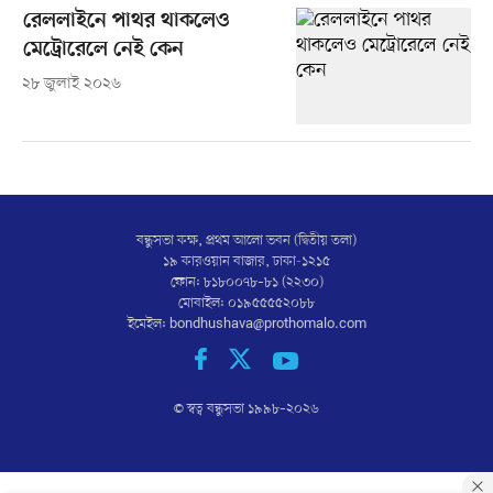
রেললাইনে পাথর থাকলেও
মেট্রোরেলে নেই কেন
২৮ জুলাই ২০২৬
বন্ধুসভা কক্ষ, প্রথম আলো ভবন (দ্বিতীয় তলা)
১৯ কারওয়ান বাজার, ঢাকা-১২১৫
ফোন: ৮১৮০০৭৮–৮১ (২২৩০)
মোবাইল: ০১৯৫৫৫৫২০৮৮
ইমেইল:
bondhushava@prothomalo.com
© স্বত্ব বন্ধুসভা ১৯৯৮–
২০২৬