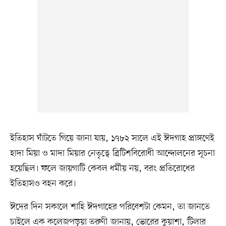
ইতিহাস ঘাঁটতে গিয়ে জানা যায়, ১৭৮২ সালে এই ঈদগাহ প্রাঙ্গণেই
হাদা মিয়া ও মাদা মিয়ার নেতৃত্বে ব্রিটিশবিরোধী আন্দোলনের সূচনা
হয়েছিল। ফলে জায়গাটি কেবল ধর্মীয় নয়, বরং প্রতিরোধের
ইতিহাসও বহন করে।
ঈদের দিন সকালে শাহি ঈদগাহের পরিবেশটা কেমন, তা জানতে
চাইলে এক কলেজপড়ুয়া তরুণী জানায়, ভোরের কুয়াশা, টিলার