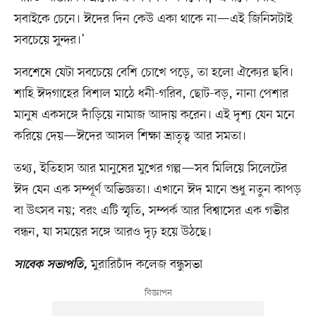
সবাইকে চেনে। ঈদের দিন কেউ একা থাকে না—এই জিনিসটাই
সবচেয়ে সুন্দর।’
সবশেষে যেটা সবচেয়ে বেশি চোখে পড়ে, তা হলো ঐক্যের ছবি।
শাহি ঈদগাহের বিশাল মাঠে ধনী-গরিব, ছোট-বড়, নানা পেশার
মানুষ একসঙ্গে দাঁড়িয়ে নামাজ আদায় করেন। এই দৃশ্য যেন মনে
করিয়ে দেয়—ঈদের আসল শিক্ষা ভ্রাতৃত্ব আর সমতা।
তথ্য, ইতিহাস আর মানুষের মুখের গল্প—সব মিলিয়ে সিলেটের
ঈদ যেন এক সম্পূর্ণ অভিজ্ঞতা। এখানে ঈদ মানে শুধু নতুন কাপড়
বা উৎসব নয়; বরং এটি স্মৃতি, সম্পর্ক আর বিশ্বাসের এক গভীর
বন্ধন, যা সময়ের সঙ্গে আরও দৃঢ় হয়ে উঠছে।
মুরারিচাঁদ কলেজ বন্ধুসভা
সাবেক সভাপতি,