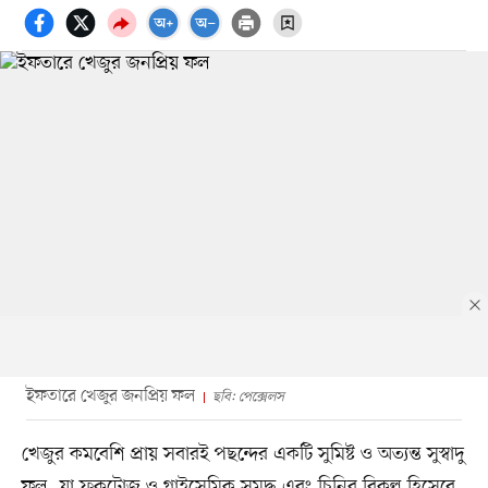
ইফতারে খেজুর জনপ্রিয় ফল
ছবি: পেক্সেলস
খেজুর কমবেশি প্রায় সবারই পছন্দের একটি সুমিষ্ট ও অত্যন্ত সুস্বাদু
ফল, যা ফ্রুকটোজ ও গ্লাইসেমিক সমৃদ্ধ এবং চিনির বিকল্প হিসেবে