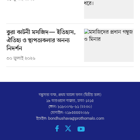
কুরা কাটনী মসজিদ— ইতিহাস,
ঐতিহ্য ও স্থাপত্যকলার অনন্য
নিদর্শন
৩০ জুলাই ২০২৬
বন্ধুসভা কক্ষ, প্রথম আলো ভবন (দ্বিতীয় তলা)
১৯ কারওয়ান বাজার, ঢাকা-১২১৫
ফোন: ৮১৮০০৭৮–৮১ (২২৩০)
মোবাইল: ০১৯৫৫৫৫২০৮৮
ইমেইল:
bondhushava@prothomalo.com