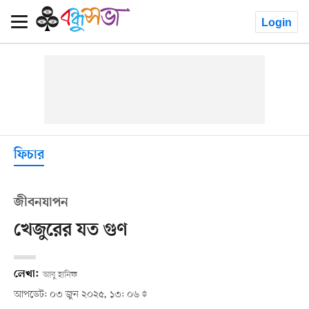
Login
ফিচার
জীবনযাপন
খেজুরের যত গুণ
লেখা:
আবু হানিফ
আপডেট: ০৩ জুন ২০২৫, ১৩: ০৬