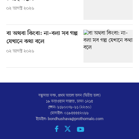
০২ আগস্ট ২০২৬
বা অথবা কিংবা: না–বলা সব গল্প
যেখানে কথা বলে
০২ আগস্ট ২০২৬
বন্ধুসভা কক্ষ, প্রথম আলো ভবন (দ্বিতীয় তলা)
১৯ কারওয়ান বাজার, ঢাকা-১২১৫
ফোন: ৮১৮০০৭৮–৮১ (২২৩০)
মোবাইল: ০১৯৫৫৫৫২০৮৮
ইমেইল:
bondhushava@prothomalo.com