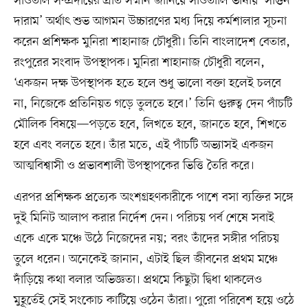
সাঁওতাল সম্প্রদায়ের প্রতি সম্মান জানিয়ে সাঁওতালি ভাষায় ‘সাগুন
দারাম’ অর্থাৎ শুভ আগমন উচ্চারণের মধ্য দিয়ে কর্মশালার সূচনা
করেন প্রশিক্ষক মুনিরা শাহানাজ চৌধুরী। তিনি বাংলাদেশ বেতার,
রংপুরের সংবাদ উপস্থাপক। মুনিরা শাহানাজ চৌধুরী বলেন,
‘একজন দক্ষ উপস্থাপক হতে হলে শুধু ভালো বক্তা হলেই চলবে
না, নিজেকে প্রতিনিয়ত গড়ে তুলতে হবে।’ তিনি গুরুত্ব দেন পাঁচটি
মৌলিক বিষয়ে—পড়তে হবে, লিখতে হবে, জানতে হবে, শিখতে
হবে এবং বলতে হবে। তাঁর মতে, এই পাঁচটি অভ্যাসই একজন
আত্মবিশ্বাসী ও প্রভাবশালী উপস্থাপকের ভিত্তি তৈরি করে।
এরপর প্রশিক্ষক প্রত্যেক অংশগ্রহণকারীকে পাশে বসা ব্যক্তির সঙ্গে
দুই মিনিট আলাপ করার নির্দেশ দেন। পরিচয় পর্ব শেষে সবাই
একে একে মঞ্চে উঠে নিজেদের নয়; বরং তাঁদের সঙ্গীর পরিচয়
তুলে ধরেন। অনেকেই জানান, এটাই ছিল জীবনের প্রথম মঞ্চে
দাঁড়িয়ে কথা বলার অভিজ্ঞতা। প্রথমে কিছুটা দ্বিধা থাকলেও
মুহূর্তেই সেই সংকোচ কাটিয়ে ওঠেন তাঁরা। পুরো পরিবেশ হয়ে ওঠে