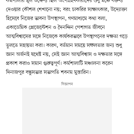
কর্মশালার মূল উদ্দেশ্য ছিল অংশগ্রহণকারীদের শুধু মঞ্চে বক্তব্য
দেওয়ার কৌশল শেখানো নয়; বরং চাকরির সাক্ষাৎকার, উদ্যোক্তা
হিসেবে নিজের ভাবনা উপস্থাপন, গণমাধ্যমে কথা বলা,
একাডেমিক প্রেজেন্টেশন ও দৈনন্দিন পেশাগত জীবনে
আত্মবিশ্বাসের সঙ্গে নিজেকে কার্যকরভাবে উপস্থাপনের দক্ষতা গড়ে
তুলতে সহায়তা করা। কারণ, বর্তমান সময়ে সফলতার জন্য শুধু
জ্ঞান অর্জনই যথেষ্ট নয়, সেই জ্ঞান আত্মবিশ্বাস ও দক্ষতার সঙ্গে
প্রকাশ করাও সমান গুরুত্বপূর্ণ। কর্মশালাটি সঞ্চালনা করেন
দিনাজপুর বন্ধুসভার সভাপতি শবনম মুস্তারিন।