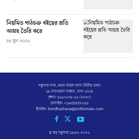
নিয়মিত পাঠচক্র বইয়ের প্রতি
আগ্রহ তৈরি করে
২৫ জুন ২০২৬
বন্ধুসভা কক্ষ, প্রথম আলো ভবন (দ্বিতীয় তলা)
১৯ কারওয়ান বাজার, ঢাকা-১২১৫
ফোন: ৮১৮০০৭৮–৮১ (২২৩০)
মোবাইল: ০১৯৫৫৫৫২০৮৮
ইমেইল:
bondhushava@prothomalo.com
© স্বত্ব বন্ধুসভা ১৯৯৮–
২০২৬