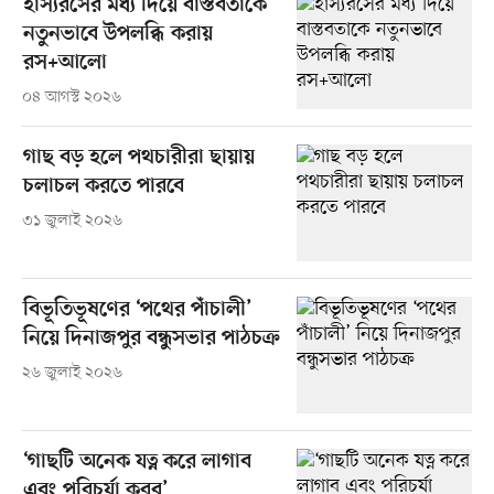
হাস্যরসের মধ্য দিয়ে বাস্তবতাকে
নতুনভাবে উপলব্ধি করায়
রস+আলো
০৪ আগস্ট ২০২৬
গাছ বড় হলে পথচারীরা ছায়ায়
চলাচল করতে পারবে
৩১ জুলাই ২০২৬
বিভূতিভূষণের ‘পথের পাঁচালী’
নিয়ে দিনাজপুর বন্ধুসভার পাঠচক্র
২৬ জুলাই ২০২৬
‘গাছটি অনেক যত্ন করে লাগাব
এবং পরিচর্যা করব’