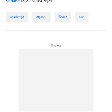
থেকে আরও পড়ুন
কার্যক্রম
জামালপুর
বন্ধুসভা
উৎসব
ফল