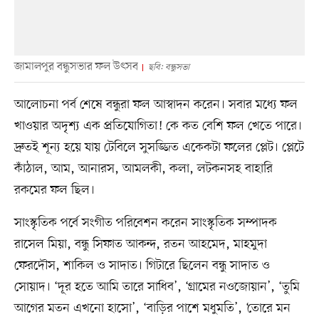
জামালপুর বন্ধুসভার ফল উৎসব
ছবি: বন্ধুসভা
আলোচনা পর্ব শেষে বন্ধুরা ফল আস্বাদন করেন। সবার মধ্যে ফল
খাওয়ার অদৃশ্য এক প্রতিযোগিতা! কে কত বেশি ফল খেতে পারে।
দ্রুতই শূন্য হয়ে যায় টেবিলে সুসজ্জিত একেকটা ফলের প্লেট। প্লেটে
কাঁঠাল, আম, আনারস, আমলকী, কলা, লটকনসহ বাহারি
রকমের ফল ছিল।
সাংস্কৃতিক পর্বে সংগীত পরিবেশন করেন সাংস্কৃতিক সম্পাদক
রাসেল মিয়া, বন্ধু সিফাত আকন্দ, রতন আহমেদ, মাহমুদা
ফেরদৌস, শাকিল ও সাদাত। গিটারে ছিলেন বন্ধু সাদাত ও
সোয়াদ। ‘দূর হতে আমি তারে সাধিব’, ‘গ্রামের নওজোয়ান’, ‘তুমি
আগের মতন এখনো হাসো’, ‘বাড়ির পাশে মধুমতি’, ‘তোরে মন