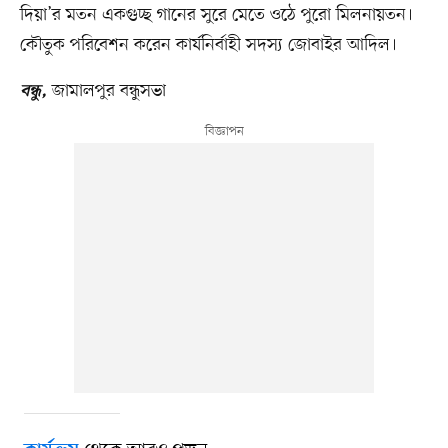
দিয়া’র মতন একগুচ্ছ গানের সুরে মেতে ওঠে পুরো মিলনায়তন।
কৌতুক পরিবেশন করেন কার্যনির্বাহী সদস্য জোবাইর আদিল।
জামালপুর বন্ধুসভা
বন্ধু,