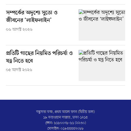
সম্পর্কের অদৃশ্যে সুতো ও
জীবনের ‘লাইফলাইন’
০৬ আগস্ট ২০২৬
প্রতিটি গাছের নিয়মিত পরিচর্যা ও
যত্ন নিতে হবে
০৫ আগস্ট ২০২৬
বন্ধুসভা কক্ষ, প্রথম আলো ভবন (দ্বিতীয় তলা)
১৯ কারওয়ান বাজার, ঢাকা-১২১৫
ফোন: ৮১৮০০৭৮–৮১ (২২৩০)
মোবাইল: ০১৯৫৫৫৫২০৮৮