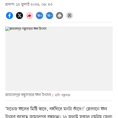
প্রকাশ: ১২ জুলাই ২০২৫, ০৮: ৪৩
জামালপুর বন্ধুসভার ফল উৎসব
ছবি: বন্ধুসভা
‘সতেজ ফলের মিষ্টি স্বাদে, বর্ষঘিরে মনটা কাঁদে!’ স্লোগানে ফল
উৎসব করেছে জামালপুর বন্ধুসভা। ১১ জুলাই সকাল নয়টায় জেলা