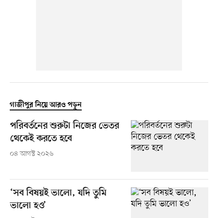
গাজীপুর নিয়ে আরও পড়ুন
পরিবর্তনের শুরুটা নিজের ভেতর
থেকেই করতে হবে
০৪ আগস্ট ২০২৬
‘সব বিষয়ই ভালো, যদি তুমি
ভালো হও’