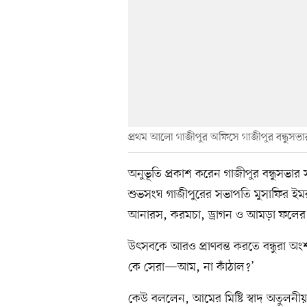
প্রথম আলো গাজীপুর অফিসে গাজীপুর বন্ধুস
অনুভূতি প্রকাশ করেন গাজীপুর বন্ধুস
শুভসংঘ গাজীপুরের সভাপতি মুসাফির ইম
আনারস, করমচা, ড্রাগন ও আমড়া ফলের
উৎসবকে আরও প্রাণবন্ত করতে বন্ধুরা অং
কে সেরা—আম, না কাঁঠাল?’
কেউ বললেন, আমের মিষ্টি স্বাদ অতুলনীয