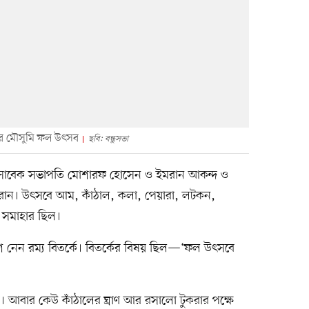
ভার মৌসুমি ফল উৎসব
ছবি: বন্ধুসভা
ভার সাবেক সভাপতি মোশারফ হোসেন ও ইমরান আকন্দ ও
রান। উৎসবে আম, কাঁঠাল, কলা, পেয়ারা, লটকন,
 সমাহার ছিল।
শ নেন রম্য বিতর্কে। বিতর্কের বিষয় ছিল—‘ফল উৎসবে
়। আবার কেউ কাঁঠালের ঘ্রাণ আর রসালো টুকরার পক্ষে