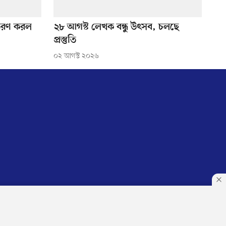
িতরণ করল
২৮ আগস্ট লেখক বন্ধু উৎসব, চলছে
প্রস্তুতি
০২ আগস্ট ২০২৬