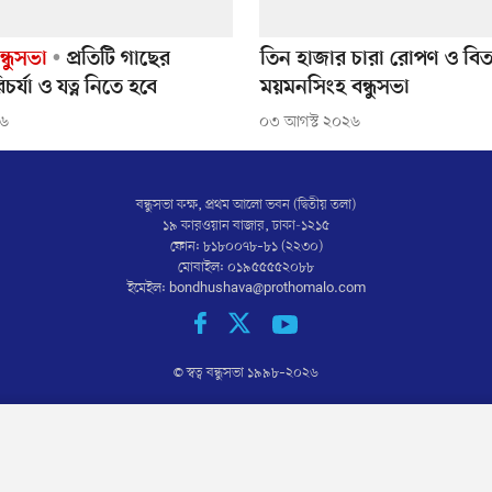
্ধুসভা
প্রতিটি গাছের
তিন হাজার চারা রোপণ ও ব
চর্যা ও যত্ন নিতে হবে
ময়মনসিংহ বন্ধুসভা
২৬
০৩ আগস্ট ২০২৬
বন্ধুসভা কক্ষ, প্রথম আলো ভবন (দ্বিতীয় তলা)
১৯ কারওয়ান বাজার, ঢাকা-১২১৫
ফোন: ৮১৮০০৭৮–৮১ (২২৩০)
মোবাইল: ০১৯৫৫৫৫২০৮৮
ইমেইল:
bondhushava@prothomalo.com
© স্বত্ব বন্ধুসভা ১৯৯৮–
২০২৬