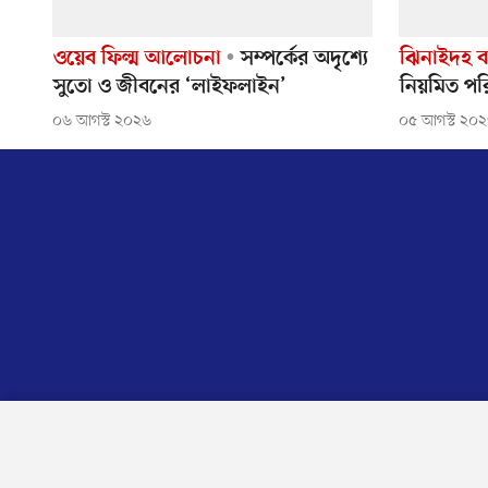
ওয়েব ফিল্ম আলোচনা
সম্পর্কের অদৃশ্যে
ঝিনাইদহ বন
সুতো ও জীবনের ‘লাইফলাইন’
নিয়মিত পরি
০৬ আগস্ট ২০২৬
০৫ আগস্ট ২০