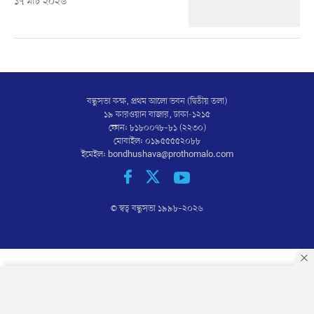
১৭ মার্চ ২০২৬
বন্ধুসভা কক্ষ, প্রথম আলো ভবন (দ্বিতীয় তলা)
১৯ কারওয়ান বাজার, ঢাকা-১২১৫
ফোন: ৮১৮০০৭৮–৮১ (২২৩০)
মোবাইল: ০১৯৫৫৫৫২০৮৮
ইমেইল:
bondhushava@prothomalo.com
© স্বত্ব বন্ধুসভা ১৯৯৮–
২০২৬
By using this site, you agree to our
Privacy Policy
.
OK