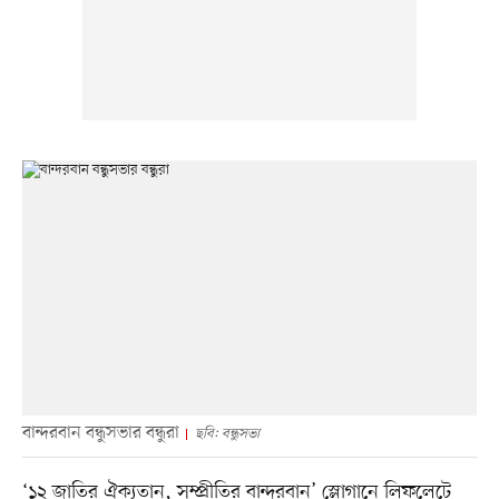
বান্দরবান বন্ধুসভার বন্ধুরা
ছবি: বন্ধুসভা
‘১২ জাতির ঐক্যতান, সম্প্রীতির বান্দরবান’ স্লোগানে লিফলেটে