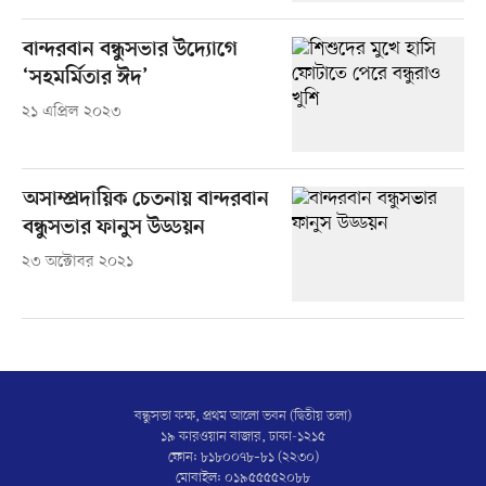
বান্দরবান বন্ধুসভার উদ্যোগে
‘সহমর্মিতার ঈদ’
২১ এপ্রিল ২০২৩
অসাম্প্রদায়িক চেতনায় বান্দরবান
বন্ধুসভার ফানুস উড্ডয়ন
২৩ অক্টোবর ২০২১
বন্ধুসভা কক্ষ, প্রথম আলো ভবন (দ্বিতীয় তলা)
১৯ কারওয়ান বাজার, ঢাকা-১২১৫
ফোন: ৮১৮০০৭৮–৮১ (২২৩০)
মোবাইল: ০১৯৫৫৫৫২০৮৮