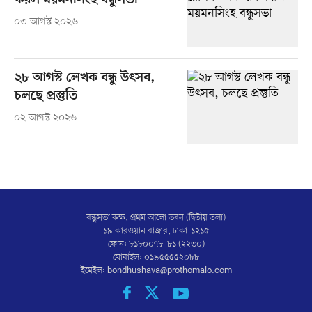
করল ময়মনসিংহ বন্ধুসভা
০৩ আগস্ট ২০২৬
২৮ আগস্ট লেখক বন্ধু উৎসব,
চলছে প্রস্তুতি
০২ আগস্ট ২০২৬
বন্ধুসভা কক্ষ, প্রথম আলো ভবন (দ্বিতীয় তলা)
১৯ কারওয়ান বাজার, ঢাকা-১২১৫
ফোন: ৮১৮০০৭৮–৮১ (২২৩০)
মোবাইল: ০১৯৫৫৫৫২০৮৮
ইমেইল:
bondhushava@prothomalo.com