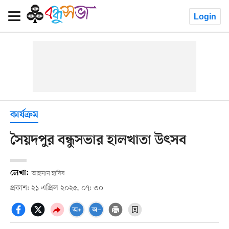
Login
কার্যক্রম
সৈয়দপুর বন্ধুসভার হালখাতা উৎসব
লেখা:
আহসান হাবিব
প্রকাশ: ২১ এপ্রিল ২০২৫, ০৭: ৩০