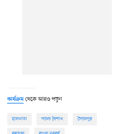
থেকে আরও পড়ুন
কার্যক্রম
হালখাতা
পয়লা বৈশাখ
সৈয়দপুর
বন্ধুসভা
বাংলা নববর্ষ