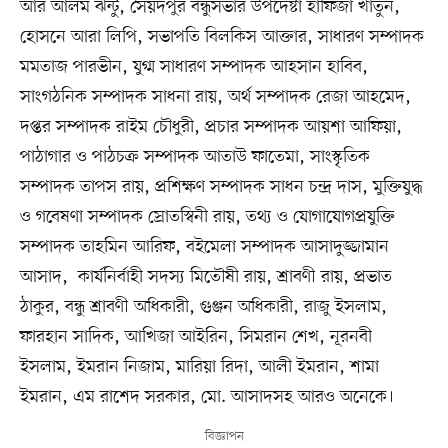
আর আলম ঝন্টু, সৈয়দপুর বন্ধুসভার উপদেষ্টা হাফিজা খাতুন,
হোসনে আরা লিপি, সভাপতি বিলকিস আক্তার, সাধারণ সম্পাদক
মমতাজ পারভীন, যুগ্ম সাধারণ সম্পাদক আহসান হাবিব,
সাংগঠনিক সম্পাদক সাধনা রায়, অর্থ সম্পাদক রেজা আহমেদ,
দপ্তর সম্পাদক রাইম চৌধুরী, প্রচার সম্পাদক আয়শা আফিয়া,
পাঠাগার ও পাঠচক্র সম্পাদক আতাউ ফাতেমা, সাংস্কৃতিক
সম্পাদক তাপস রায়, প্রশিক্ষণ সম্পাদক সাধন চন্দ্র দাস, মুক্তিযুদ্ধ
ও গবেষণা সম্পাদক স্রোতস্বিনী রায়, তথ্য ও যোগাযোগপ্রযুক্তি
সম্পাদক তাহমিন আরিফ, বইমেলা সম্পাদক আসাদুজ্জামান
আসাদ, কার্যনির্বাহী সদস্য মিতৌষী রায়, শ্রাবণী রায়, প্রভাত
ঠাকুর, বন্ধু শ্রাবণী অধিকারী, গুঞ্জন অধিকারী, রাজু ইসলাম,
ফারহান সাদিক, আখিজা আইরিন, সিমরান শেখ, নূরনবী
ইসলাম, ইমরান নিজাম, মারিয়া রিদা, আলী ইমরান, শামা
ইমরান, এম রাশেদ সরকার, মো. আসাদসহ আরও অনেকে।