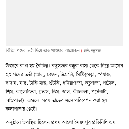
বিভিন্ন পদের ভর্তা দিয়ে ভাত খাওয়ার আয়োজন
ছবি: বন্ধুসভা
উৎসবে রাখা হয় বৈচিত্র্য। বন্ধুসভার বন্ধুরা বাসা থেকে নিয়ে আসেন
২০ পদের ভর্তা (আলু, বেগুন, টমেটো, মিষ্টিকুমড়া, পেঁয়াজ,
বাদাম, মাছ, টাকি মাছ, শুঁটকি, ধনিয়াপাতা, কচুপাতা, পটোল,
শিম, কালোজিরা, ঢেরস, ডিম, ডাল, কাঁচকলা, শর্ষেবাটা,
লাউপাতা)। এগুলো গরম ভাতের সঙ্গে পরিবেশন করা হয়
কলাপাতার প্লেটে।
অনুষ্ঠানে উপস্থিত ছিলেন প্রথম আলো সৈয়দপুর প্রতিনিধি এম