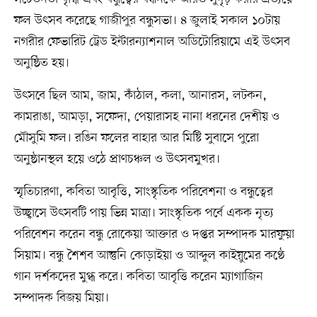
ফল উৎসব করেছে গাজীপুর বন্ধুসভা। ৪ জুলাই সকাল ১০টায়
নগরীর ফেভারিট ট্রেড ইন্টারন্যাশনাল অডিটোরিয়ামে এই উৎসব
অনুষ্ঠিত হয়।
উৎসবে ছিল আম, জাম, কাঁঠাল, কলা, আনারস, লটকন,
কামরাঙা, আমড়া, সফেদা, পেয়ারাসহ নানা ধরনের দেশীয় ও
মৌসুমি ফল। রঙিন ফলের বাহার আর মিষ্টি সুবাসে পুরো
অনুষ্ঠানস্থল হয়ে ওঠে প্রাণচঞ্চল ও উৎসবমুখর।
স্মৃতিচারণা, কবিতা আবৃত্তি, সাংস্কৃতিক পরিবেশনা ও বন্ধুত্বের
উচ্ছ্বাসে উৎসবটি পায় ভিন্ন মাত্রা। সাংস্কৃতিক পর্বে একক নৃত্য
পরিবেশন করেন বন্ধু রোকেয়া আক্তার ও দপ্তর সম্পাদক মারফুয়া
সিয়াম। বন্ধু শৈশব আন্তুনি কোড়াইয়া ও আব্দুল কাইয়ুমের কণ্ঠে
গান দর্শকদের মুগ্ধ করে। কবিতা আবৃত্তি করেন ম্যাগাজিন
সম্পাদক বিজয় মিয়া।