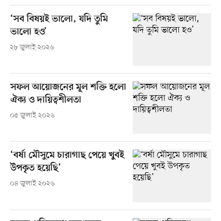
‘সব বিষয়ই ভালো, যদি তুমি
ভালো হও’
২৮ জুলাই ২০২৬
সফল আয়োজনের মূল শক্তি হলো
ঐক্য ও দায়িত্বশীলতা
০৫ জুলাই ২০২৬
‘বর্ষা মৌসুমে চারাগাছ পেয়ে খুবই
উপকৃত হয়েছি’
০৪ জুলাই ২০২৬