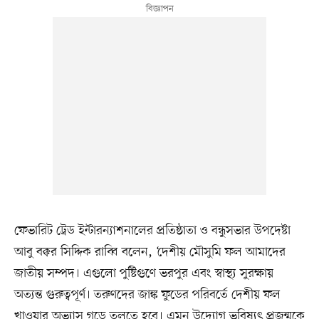
ফেভারিট ট্রেড ইন্টারন্যাশনালের প্রতিষ্ঠাতা ও বন্ধুসভার উপদেষ্টা
আবু বক্কর সিদ্দিক রাব্বি বলেন, ‘দেশীয় মৌসুমি ফল আমাদের
জাতীয় সম্পদ। এগুলো পুষ্টিগুণে ভরপুর এবং স্বাস্থ্য সুরক্ষায়
অত্যন্ত গুরুত্বপূর্ণ। তরুণদের জাঙ্ক ফুডের পরিবর্তে দেশীয় ফল
খাওয়ার অভ্যাস গড়ে তুলতে হবে। এমন উদ্যোগ ভবিষ্যৎ প্রজন্মকে