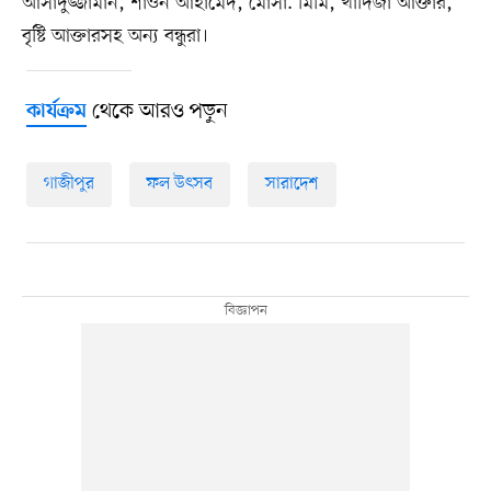
আসাদুজ্জামান, শাওন আহামেদ, মোসা. মিমি, খাদিজা আক্তার,
বৃষ্টি আক্তারসহ অন্য বন্ধুরা।
থেকে আরও পড়ুন
কার্যক্রম
গাজীপুর
ফল উৎসব
সারাদেশ