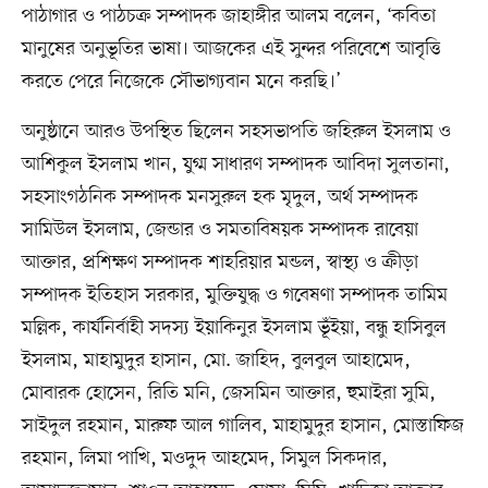
পাঠাগার ও পাঠচক্র সম্পাদক জাহাঙ্গীর আলম বলেন, ‘কবিতা
মানুষের অনুভূতির ভাষা। আজকের এই সুন্দর পরিবেশে আবৃত্তি
করতে পেরে নিজেকে সৌভাগ্যবান মনে করছি।’
অনুষ্ঠানে আরও উপস্থিত ছিলেন সহসভাপতি জহিরুল ইসলাম ও
আশিকুল ইসলাম খান, যুগ্ম সাধারণ সম্পাদক আবিদা সুলতানা,
সহসাংগঠনিক সম্পাদক মনসুরুল হক মৃদুল, অর্থ সম্পাদক
সামিউল ইসলাম, জেন্ডার ও সমতাবিষয়ক সম্পাদক রাবেয়া
আক্তার, প্রশিক্ষণ সম্পাদক শাহরিয়ার মন্ডল, স্বাস্থ্য ও ক্রীড়া
সম্পাদক ইতিহাস সরকার, মুক্তিযুদ্ধ ও গবেষণা সম্পাদক তামিম
মল্লিক, কার্যনির্বাহী সদস্য ইয়াকিনুর ইসলাম ভূঁইয়া, বন্ধু হাসিবুল
ইসলাম, মাহামুদুর হাসান, মো. জাহিদ, বুলবুল আহামেদ,
মোবারক হোসেন, রিতি মনি, জেসমিন আক্তার, হুমাইরা সুমি,
সাইদুল রহমান, মারুফ আল গালিব, মাহামুদুর হাসান, মোস্তাফিজ
রহমান, লিমা পাখি, মওদুদ আহমেদ, সিমুল সিকদার,