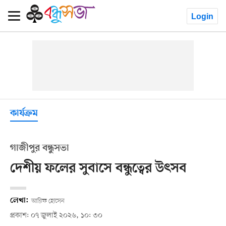
Login
কার্যক্রম
গাজীপুর বন্ধুসভা
দেশীয় ফলের সুবাসে বন্ধুত্বের উৎসব
লেখা:
আরিফ হোসেন
প্রকাশ: ০৭ জুলাই ২০২৬, ১০: ৩০