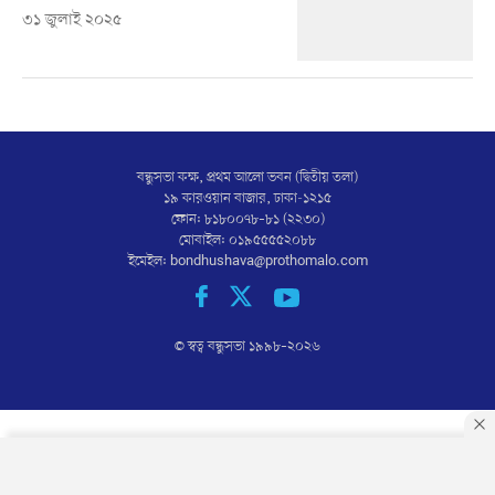
৩১ জুলাই ২০২৫
বন্ধুসভা কক্ষ, প্রথম আলো ভবন (দ্বিতীয় তলা)
১৯ কারওয়ান বাজার, ঢাকা-১২১৫
ফোন: ৮১৮০০৭৮–৮১ (২২৩০)
মোবাইল: ০১৯৫৫৫৫২০৮৮
ইমেইল:
bondhushava@prothomalo.com
© স্বত্ব বন্ধুসভা ১৯৯৮–
২০২৬