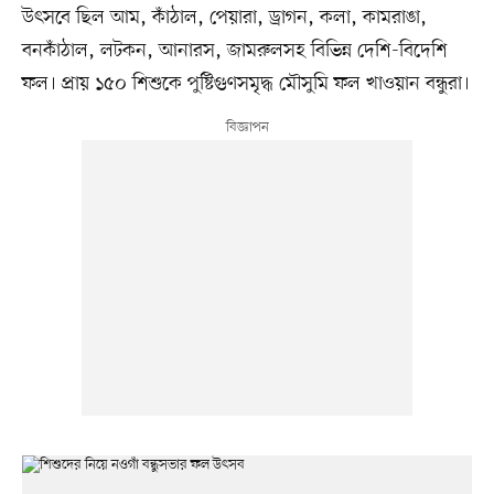
উৎসবে ছিল আম, কাঁঠাল, পেয়ারা, ড্রাগন, কলা, কামরাঙা,
বনকাঁঠাল, লটকন, আনারস, জামরুলসহ বিভিন্ন দেশি-বিদেশি
ফল। প্রায় ১৫০ শিশুকে পুষ্টিগুণসমৃদ্ধ মৌসুমি ফল খাওয়ান বন্ধুরা।