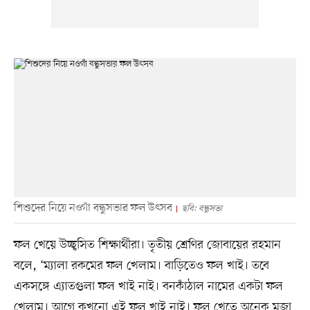
শিশুদের নিয়ে নওগাঁ বন্ধুসভার ফল উৎসব
ছবি: বন্ধুসভা
ফল খেয়ে উচ্ছ্বসিত শিক্ষার্থীরা। তৃতীয় শ্রেণির জোবায়ের রহমান
বলে, ‘ম্যালা রকমের ফল খেলাম। বাড়িতেও ফল খাই। তবে
একসঙ্গে এ্যাতগুলা ফল খাই নাই। বনকাঁঠাল নামের একটা ফল
খেলাম। আগে কখনো এই ফল খাই নাই। ফল খেতে অনেক মজা