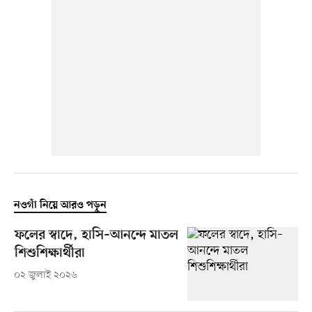
নওগাঁ নিয়ে আরও পড়ুন
ফলের স্বাদে, হাসি–আনন্দে মাতল
শিশুশিক্ষার্থীরা
০২ জুলাই ২০২৬