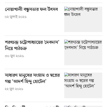
নোয়াখালী বন্ধুসভার ফল উৎসব
০২ জুলাই ২০২৬
শরৎচন্দ্র চট্টোপাধ্যায়ের ‘দেবদাস’
নিয়ে পাঠচক্র
৩০ জুন ২০২৬
সাধারণ মানুষের সংগ্রাম ও স্বপ্নের
গল্প ‘আদর্শ হিন্দু হোটেল’
২২ জুন ২০২৬