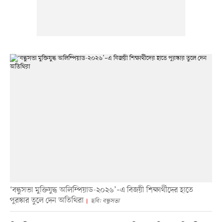
‘বন্ধুসভা মুক্তিযুদ্ধ অলিম্পিয়াড-২০২৬’–এ বিজয়ী শিক্ষার্থীদের হাতে
পুরস্কার তুলে দেন অতিথিরা
ছবি: বন্ধুসভা