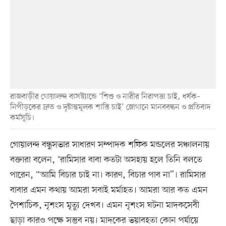
রাজবাড়ীর গোয়ালন্দ বাসস্ট্যান্ডে ‘শিশু ও নারীর নিরাপত্তা চাই, ধর্ষক–
নিপীড়কের দ্রুত ও দৃষ্টান্তমূলক শাস্তি চাই’ স্লোগানে মানববন্ধন ও প্রতিবাদ
কর্মসূচি।
গোয়ালন্দ বন্ধুসভার সাধারণ সম্পাদক শফিক মন্ডলের সঞ্চালনায়
বক্তারা বলেন, ‘রামিসার বাবা কতটা অসহায় হলে তিনি বলতে
পারেন, “আমি বিচার চাই না। কারণ, বিচার পাব না”। রামিসার
বাবার এমন কথায় আমরা সবাই মর্মাহত। আমরা আর কত এমন
পৈশাচিক, নৃশংস মৃত্যু দেখব। এমন নৃশংস ঘটনা মাদকসেবী
ছাড়া কারও পক্ষে সম্ভব নয়। মাদকের ভয়াবহতা কোন পর্যায়ে