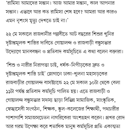
‘রামিসা আমাদের সন্তান। আজ আমার সন্তান, কাল আপনার
সন্তান। এভাবে আর কত রামিসা শেষ হবে? আমরা আর কারও
এমন নৃশংস মৃত্যু দেখতে চাই না।’
২২ মে সকালে রাজধানীর পল্লবীতে আট বছরের শিশুর খুনির
দৃষ্টান্তমূলক শাস্তির দাবিতে গোয়ালন্দ ও রাজবাড়ী বন্ধুসভার
উদ্যোগে মানববন্ধন ও প্রতিবাদ কর্মসূচিতে এ কথা বলেন বক্তারা।
‘শিশু ও নারীর নিরাপত্তা চাই, ধর্ষক–নিপীড়কের দ্রুত ও
দৃষ্টান্তমূলক শাস্তি চাই’ স্লোগানে ঢাকা–খুলনা মহাসড়কের
রাজবাড়ীর গোয়ালন্দ বাসস্ট্যান্ডে ২২ মে সকাল ১০টা থেকে বেলা
১১টা পর্যন্ত প্রতিবাদ কর্মসূচি পালিত হয়। এতে রাজবাড়ী ও
গোয়ালন্দ বন্ধুসভার সদস্য ছাড়া বিভিন্ন সামাজিক, সাংস্কৃতিক,
স্বেচ্ছাসেবী সংগঠন, শিক্ষক, স্কুল–কলেজের শিক্ষার্থী, পথচারীর
পাশাপাশি সমাজসচেতন নাগরিকেরা অংশগ্রহণ করেন। প্রখর রোদ
আর গরম উপেক্ষা করে শতাধিক মানুষ কর্মসূচির প্রতি একাত্মতা