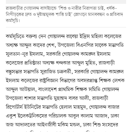
রাজবাড়ীর গোয়ালন্দ বাসস্ট্যান্ডে ‘শিশু ও নারীর নিরাপত্তা চাই, ধর্ষক–
নিপীড়কের দ্রুত ও দৃষ্টান্তমূলক শাস্তি চাই’ স্লোগানে মানববন্ধন ও প্রতিবাদ
কর্মসূচি।
কর্মসূচিতে বক্তব্য দেন গোয়ালন্দ রাবেয়া ইদ্রিস মহিলা কলেজের
অধ্যক্ষ আব্দুল কাদের শেখ, উপজেলা বিএনপির সাবেক সভাপতি
সুলতান–নূর ইসলাম, সরকারি গোয়ালন্দ কামরুল ইসলাম
কলেজের প্রতিষ্ঠাতা অধ্যক্ষ খন্দকার আব্দুল মুহিত, রাজবাড়ী
বন্ধুসভার সভাপতি সুরাজিত চক্রবর্তী, সরকারি গোয়ালন্দ কামরুল
ইসলাম কলেজের রাষ্ট্রবিজ্ঞান বিভাগের অবসরপ্রাপ্ত শিক্ষক লেখক
আব্দুল আউয়াল, বাংলাদেশ প্রাথমিক শিক্ষক সমিতি গোয়ালন্দ
উপজেলা শাখার সভাপতি মুহাম্মদ বাবর আলী, রাজবাড়ী
রিপোর্টার্স ইউনিটের সভাপতি হেলাল মাহমুদ, গোয়ালন্দ বাজার
একুশ ইলেকট্রনিকসের পরিচালক আবুল কালাম আজাদ, ঢাকা
জজ আদালতের আইনজীবী মকিম মন্ডল, ঢাকা শিশু সংসদের