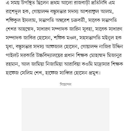
এ সময় উপস্থিত ছিলেন প্রথম আলো রাজবাড়ী প্রতিনিধি এম
রাশেদুল হক, গোয়ালন্দ বন্ধুসভার সদস্য আশরাফুল আলম,
শফিকুল ইসলাম, সভাপতি অম্বরেশ চক্রবর্তী, সাবেক সভাপতি
শেখর আহম্মেদ, সাধারণ সম্পাদক জারিন সুবহা, সাবেক সাধারণ
সম্পাদক জাকির হোসেন, শফিক মণ্ডল, সহসভাপতি মইনুল হক
মৃধা, বন্ধুসভার সদস্য আফজাল হোসেন, গোয়ালন্দ নাজির উদ্দিন
পাইলট সরকারি উচ্চবিদ্যালয়ের প্রধান শিক্ষক মোহাম্মদ মিজানুর
রহমান, আল জামিয়া নিজামিয়া আরাবিয়া কওমি মাদ্রাসার শিক্ষক
হাফেজ সেলিম শেখ, হাফেজ সাব্বির হোসেন প্রমুখ।