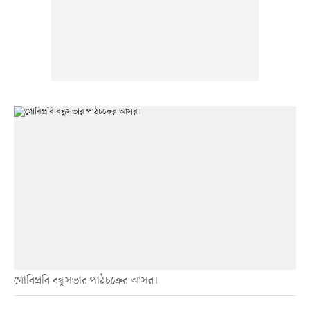
গোবিপ্রবি বন্ধুসভার পাঠচক্রের আসর।