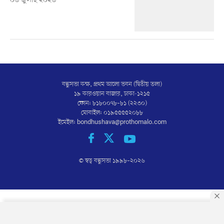
০৬ জুলাই ২০২৬
বন্ধুসভা কক্ষ, প্রথম আলো ভবন (দ্বিতীয় তলা)
১৯ কারওয়ান বাজার, ঢাকা-১২১৫
ফোন: ৮১৮০০৭৮–৮১ (২২৩০)
মোবাইল: ০১৯৫৫৫৫২০৮৮
ইমেইল:
bondhushava@prothomalo.com
© স্বত্ব বন্ধুসভা ১৯৯৮–
২০২৬