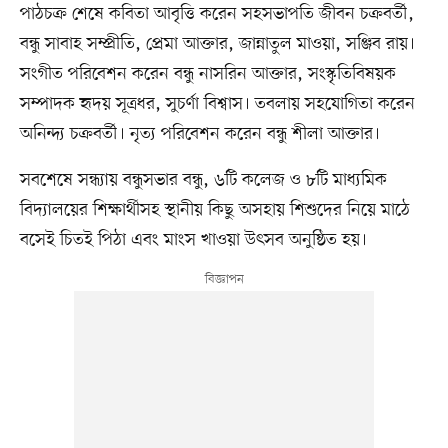
পাঠচক্র শেষে কবিতা আবৃত্তি করেন সহসভাপতি জীবন চক্রবর্তী,
বন্ধু সাবাহ সম্প্রীতি, প্রেমা আক্তার, জান্নাতুল মাওয়া, সঞ্জিব রায়।
সংগীত পরিবেশন করেন বন্ধু নাসরিন আক্তার, সংস্কৃতিবিষয়ক
সম্পাদক হৃদয় সূত্রধর, সুচর্ণা বিশ্বাস। তবলায় সহযোগিতা করেন
অনিন্দ্য চক্রবর্তী। নৃত্য পরিবেশন করেন বন্ধু শীলা আক্তার।
সবশেষে সন্ধ্যায় বন্ধুসভার বন্ধু, ৬টি কলেজ ও ৮টি মাধ্যমিক
বিদ্যালয়ের শিক্ষার্থীসহ স্থানীয় কিছু অসহায় শিশুদের নিয়ে মাঠে
বসেই চিতই পিঠা এবং মাংস খাওয়া উৎসব অনুষ্ঠিত হয়।