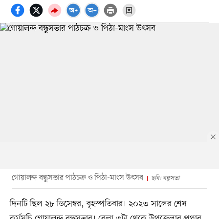
গোয়ালন্দ বন্ধুসভার পাঠচক্র ও পিঠা-মাংস উৎসব
ছবি: বন্ধুসভা
দিনটি ছিল ২৮ ডিসেম্বর, বৃহস্পতিবার। ২০২৩ সালের শেষ
কর্মসূচি গোয়ালন্দ বন্ধুসভার। বেলা ৩টা থেকে উপজেলার প্রপার